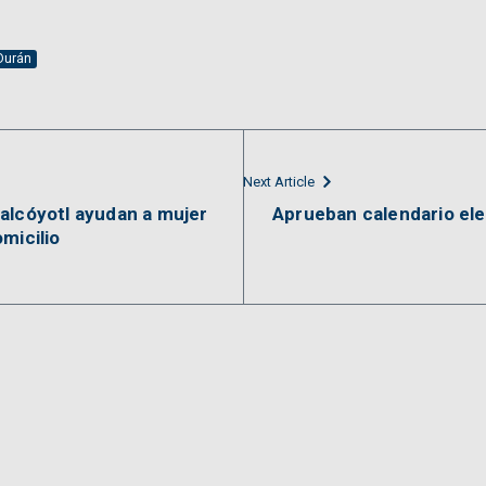
 Durán
Next Article
alcóyotl ayudan a mujer
Aprueban calendario ele
micilio