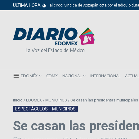
Saltar al contenido
ÚLTIMA HORA
Del cabildo al circo: Síndica de Atizapán opta por el ridículo durante p
La Voz del Estado de México
EDOMÉX
CDMX
NACIONAL
INTERNACIONAL
ACTUA
Inicio
/
EDOMÉX
/
MUNICIPIOS
/
Se casan las presidentas municipale
ESPECTÁCULOS
MUNICIPIOS
Se casan las preside