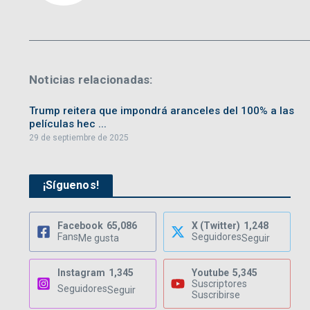
Noticias relacionadas:
Trump reitera que impondrá aranceles del 100% a las
películas hec ...
29 de septiembre de 2025
¡Síguenos!
Facebook
65,086
X (Twitter)
1,248
Fans
Seguidores
Me gusta
Seguir
Instagram
1,345
Youtube
5,345
Suscriptores
Seguidores
Seguir
Suscribirse