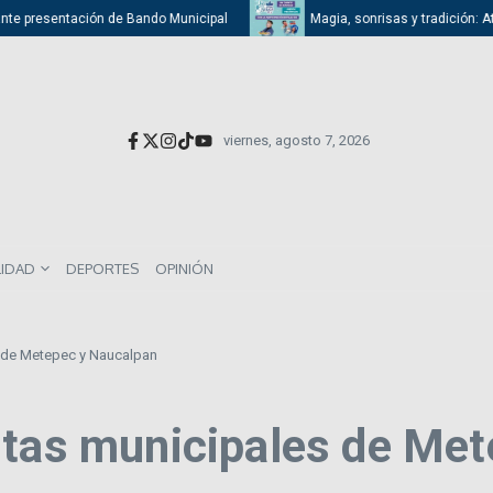
resentación de Bando Municipal
Magia, sonrisas y tradición: Atizapán 
viernes, agosto 7, 2026
LIDAD
DEPORTES
OPINIÓN
s de Metepec y Naucalpan
ntas municipales de Me