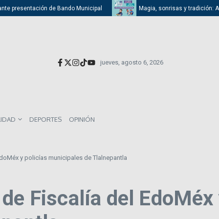
nte presentación de Bando Municipal
Magia, sonrisas y tradición: Atiza
jueves, agosto 6, 2026
LIDAD
DEPORTES
OPINIÓN
EdoMéx y policías municipales de Tlalnepantla
de Fiscalía del EdoMéx 