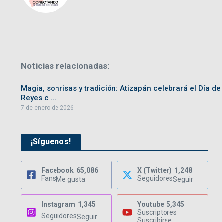
Noticias relacionadas:
Magia, sonrisas y tradición: Atizapán celebrará el Día de
Reyes c ...
7 de enero de 2026
¡Síguenos!
Facebook
65,086
X (Twitter)
1,248
Fans
Seguidores
Me gusta
Seguir
Instagram
1,345
Youtube
5,345
Suscriptores
Seguidores
Seguir
Suscribirse