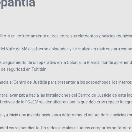
epantla
nfirmó un enfrentamiento a tiros entre sus elementos y policías municip
del Valle de México fueron golpeados y se realiza un rastreo para conoce
 el seguimiento de un operativo en la Colonia La Blanca, donde aprehen
de seguridad en Tultitlán.
hacia el Centro de Justicia para presentar a los sospechosos, los interce
eneral avanzaba hacia las instalaciones del Centro de Justicia de esta l
ectivos de la FGJEM se identificaron, por lo que debieron repeler la agre
a ya inició una investigación para determinar el actuar de los policías m
idad correspondiente. En redes sociales usuarios compartieron fotograf