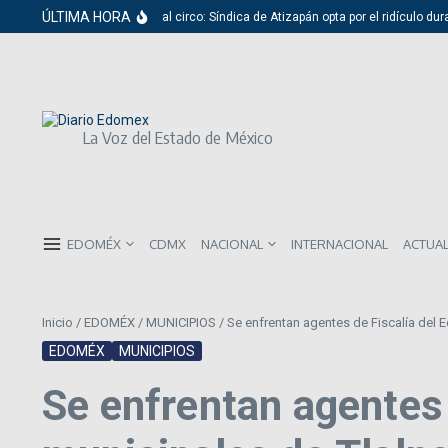
Saltar al contenido
ÚLTIMA HORA
Del cabildo al circo: Síndica de Atizapán opta por el ridículo dura
La Voz del Estado de México
EDOMÉX
CDMX
NACIONAL
INTERNACIONAL
ACTUA
Inicio
/
EDOMÉX
/
MUNICIPIOS
/
Se enfrentan agentes de Fiscalía del 
EDOMÉX
MUNICIPIOS
Se enfrentan agentes 