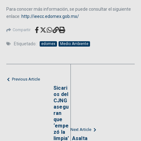
Para conocer más información, se puede consultar el siguiente
enlace:
http://ieecc.edomex.gob.mx/
Compartir
Etiquetado:
edomex
Medio Ambiente
Previous Article
Sicari
os del
CJNG
asegu
ran
que
‘empe
Next Article
zó la
limpia’
Asalta