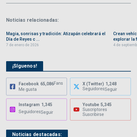
Noticias relacionadas:
Magia, sonrisas y tradición: Atizapán celebrará el
Crean vehíc
Día de Reyes c ...
explorar la f
7 de enero de 2026
4 de septiemb
¡Síguenos!
Fans
Facebook
65,086
X (Twitter)
1,248
Seguidores
Me gusta
Seguir
Instagram
1,345
Youtube
5,345
Suscriptores
Seguidores
Seguir
Suscribirse
Noticias destacadas: