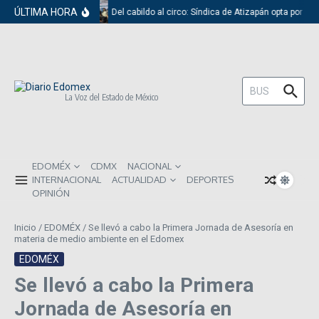
Saltar al contenido
ÚLTIMA HORA
Del cabildo al circo: Síndica de Atizapán opta por el
Buscar:
La Voz del Estado de México
EDOMÉX
CDMX
NACIONAL
INTERNACIONAL
ACTUALIDAD
DEPORTES
OPINIÓN
Inicio
/
EDOMÉX
/
Se llevó a cabo la Primera Jornada de Asesoría en
materia de medio ambiente en el Edomex
EDOMÉX
Se llevó a cabo la Primera
Jornada de Asesoría en