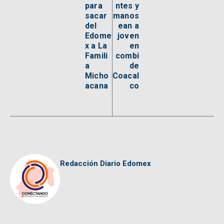
para
ntes y
sacar
manos
del
ean a
Edome
joven
x a La
en
Famili
combi
a
de
Micho
Coacal
acana
co
Redacción Diario Edomex