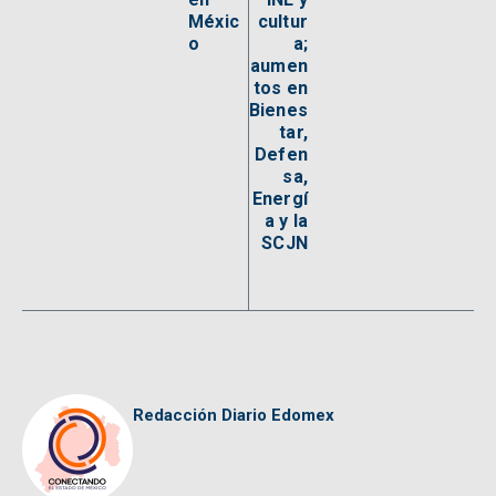
Méxic
cultur
o
a;
aumen
tos en
Bienes
tar,
Defen
sa,
Energí
a y la
SCJN
Redacción Diario Edomex