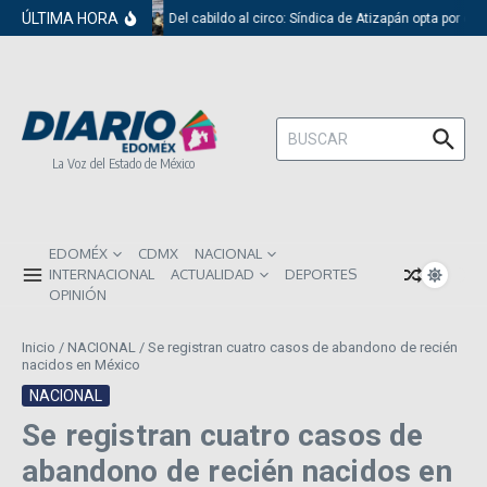
Saltar al contenido
ÚLTIMA HORA
Del cabildo al circo: Síndica de Atizapán opta por el 
Buscar:
La Voz del Estado de México
EDOMÉX
CDMX
NACIONAL
INTERNACIONAL
ACTUALIDAD
DEPORTES
OPINIÓN
Inicio
/
NACIONAL
/
Se registran cuatro casos de abandono de recién
nacidos en México
NACIONAL
Se registran cuatro casos de
abandono de recién nacidos en