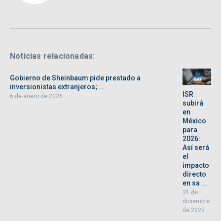
Noticias relacionadas:
Gobierno de Sheinbaum pide prestado a
inversionistas extranjeros; ...
ISR
6 de enero de 2026
subirá
en
México
para
2026:
Así será
el
impacto
directo
en sa ...
31 de
diciembre
de 2025