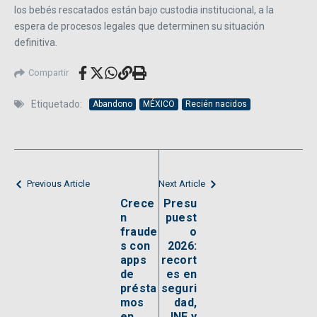
los bebés rescatados están bajo custodia institucional, a la
espera de procesos legales que determinen su situación
definitiva.
Compartir
Etiquetado:
Abandono
MÉXICO
Recién nacidos
Previous Article
Next Article
Crece
Presu
n
puest
fraude
o
s con
2026:
apps
recort
de
es en
présta
seguri
mos
dad,
en
INE y