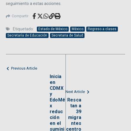
seguimiento a estas acciones.
Compartir
Etiquetado:
Estado de México
México
Regreso a clases
Secretaría de Educación
Secretaria de Salud
Previous Article
Inicia
en
CDMX
Next Article
y
EdoMé
Resca
x
tan a
reduc
39
ción
migra
en el
ntes
sumini
centro