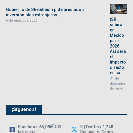
Gobierno de Sheinbaum pide prestado a
inversionistas extranjeros; ...
ISR
6 de enero de 2026
subirá
en
México
para
2026:
Así será
el
impacto
directo
en sa ...
31 de
diciembre
de 2025
¡Síguenos!
Fans
Facebook
65,086
X (Twitter)
1,248
Seguidores
Me gusta
Seguir