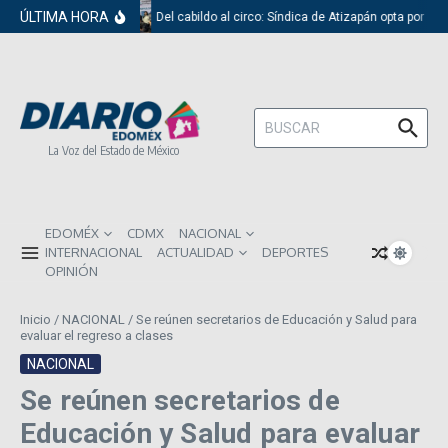
Saltar al contenido
ÚLTIMA HORA
Del cabildo al circo: Síndica de Atizapán opta por el 
Buscar:
La Voz del Estado de México
EDOMÉX
CDMX
NACIONAL
INTERNACIONAL
ACTUALIDAD
DEPORTES
OPINIÓN
Inicio
/
NACIONAL
/
Se reúnen secretarios de Educación y Salud para
evaluar el regreso a clases
NACIONAL
Se reúnen secretarios de
Educación y Salud para evaluar