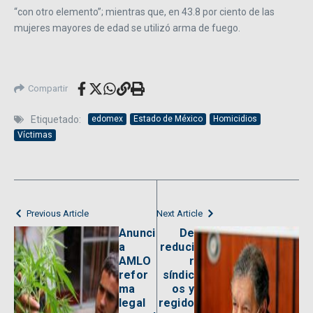
“con otro elemento”; mientras que, en 43.8 por ciento de las
mujeres mayores de edad se utilizó arma de fuego.
Compartir
Etiquetado:
edomex
Estado de México
Homicidios
Víctimas
Previous Article
Next Article
Anunci
De
a
reduci
AMLO
r
refor
síndic
ma
os y
legal
regido