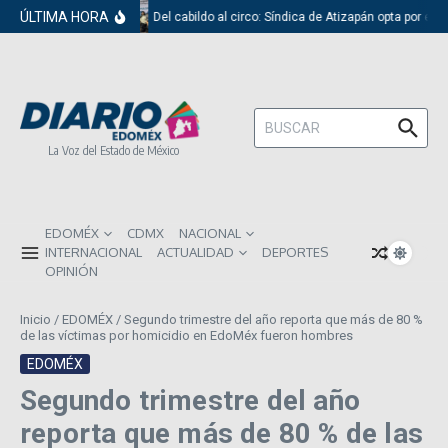
Saltar al contenido
ÚLTIMA HORA
Del cabildo al circo: Síndica de Atizapán opta por el 
Buscar:
La Voz del Estado de México
EDOMÉX
CDMX
NACIONAL
INTERNACIONAL
ACTUALIDAD
DEPORTES
OPINIÓN
Inicio
/
EDOMÉX
/
Segundo trimestre del año reporta que más de 80 %
de las víctimas por homicidio en EdoMéx fueron hombres
EDOMÉX
Segundo trimestre del año
reporta que más de 80 % de las