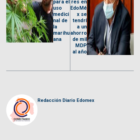
para el
res en
uso
EdoMé
medici
x se
nal de
tendrí
la
a un
marihu
ahorro
ana
de mil
MDP
al año
Redacción Diario Edomex