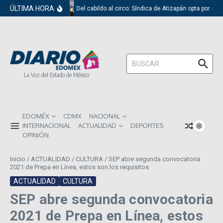
Saltar al contenido
ÚLTIMA HORA
Del cabildo al circo: Síndica de Atizapán opta por el 
Buscar:
La Voz del Estado de México
EDOMÉX
CDMX
NACIONAL
INTERNACIONAL
ACTUALIDAD
DEPORTES
OPINIÓN
Inicio
/
ACTUALIDAD
/
CULTURA
/
SEP abre segunda convocatoria
2021 de Prepa en Línea, estos son los requisitos
ACTUALIDAD
CULTURA
SEP abre segunda convocatoria
2021 de Prepa en Línea, estos