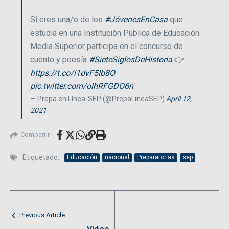
Si eres una/o de los
#JóvenesEnCasa
que
estudia en una Institución Pública de Educación
Media Superior participa en el concurso de
cuento y poesía
#SieteSiglosDeHistoria
👉
https://t.co/i1dvF5Ib8O
pic.twitter.com/olhRFGDO6n
— Prepa en Línea-SEP (@PrepaLineaSEP)
April 12,
2021
Compartir
Etiquetado:
Educación
nacional
Preparatorias
sep
Previous Article