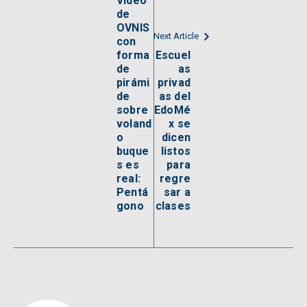
Video
de
OVNIS
Next Article
con
forma
Escuel
de
as
pirámi
privad
de
as del
sobre
EdoMé
voland
x se
o
dicen
buque
listos
s es
para
real:
regre
Pentá
sar a
gono
clases