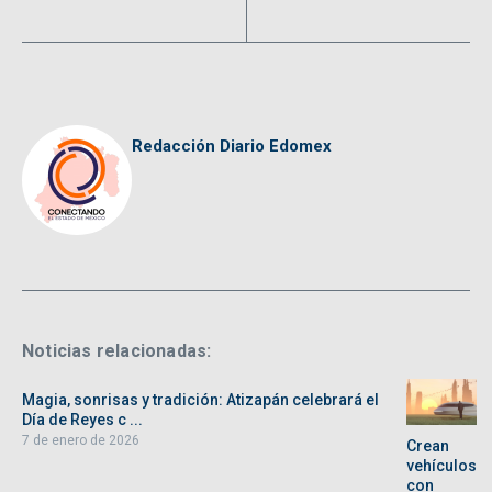
Redacción Diario Edomex
Noticias relacionadas:
Magia, sonrisas y tradición: Atizapán celebrará el
Día de Reyes c ...
7 de enero de 2026
Crean
vehículos
con