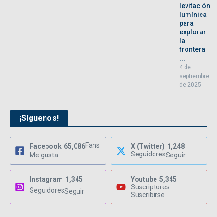
levitación
lumínica
para
explorar
la
frontera
...
4 de
septiembre
de 2025
¡Síguenos!
Fans
Facebook
65,086
X (Twitter)
1,248
Seguidores
Me gusta
Seguir
Instagram
1,345
Youtube
5,345
Suscriptores
Seguidores
Seguir
Suscribirse