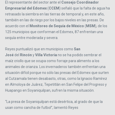
El representante del sector ante el
Consejo Coordinador
Empresarial del Edomex
(
CCEM
) señaló que la falta de agua ha
retrasado la siembra en las tierras de temporal y, en este año,
también en las de riego por los bajos niveles en las presas. De
acuerdo con el
Monitoreo de Sequía de México
(
MSM
), de los
125 municipios que conforman el Edomex, 87 enfrentan una
sequía entre moderada y severa.
Reyes puntualizó que en municipios como
San
José
del
Rincón
y
Villa Victoria
no se ha podido sembrar el
maíz criollo que se ocupa como forraje para alimento a los
animales de crianza. Los invernaderos también enfrentan una
situación difícil porque no sólo las presas del Edomex que surten
al Cutzamala tienen desabasto, otras, como la Ignacio Ramírez
en Almoloya de Juárez, Tepetitlán en San Felipe del Progreso y
Huapango en Soyaniquilpan, sufren la misma situación.
“La presa de Soyaniquilpan está desértica, al grado de que la
usan como cancha de futbol”, lamentó Reyes