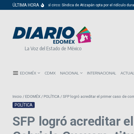
Saltar al contenido
ÚLTIMA HORA
Del cabildo al circo: Síndica de Atizapán opta por el ridículo durante
La Voz del Estado de México
EDOMÉX
CDMX
NACIONAL
INTERNACIONAL
ACTUA
Inicio
/
EDOMÉX
/
POLÍTICA
/
SFP logró acreditar el primer caso de cor
POLÍTICA
SFP logró acreditar e