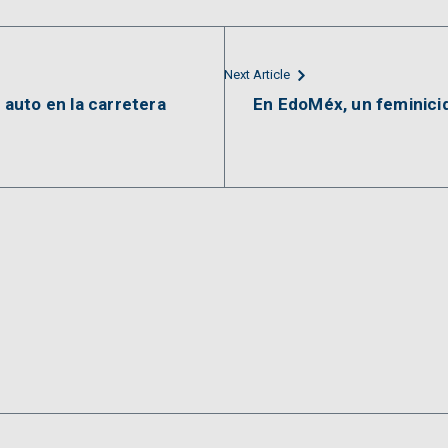
Next Article
u auto en la carretera
En EdoMéx, un feminicid