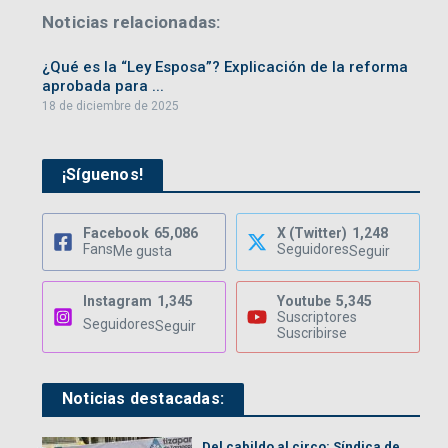
Noticias relacionadas:
¿Qué es la “Ley Esposa”? Explicación de la reforma
aprobada para ...
18 de diciembre de 2025
¡Síguenos!
Facebook
65,086
X (Twitter)
1,248
Fans
Seguidores
Me gusta
Seguir
Instagram
1,345
Youtube
5,345
Suscriptores
Seguidores
Seguir
Suscribirse
Noticias destacadas:
Del cabildo al circo: Síndica de