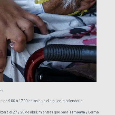
os.
de 9:00 a 17:00 horas bajo el siguiente calendario:
izará el 27 y 28 de abril; mientras que para
Temoaya
y Lerma