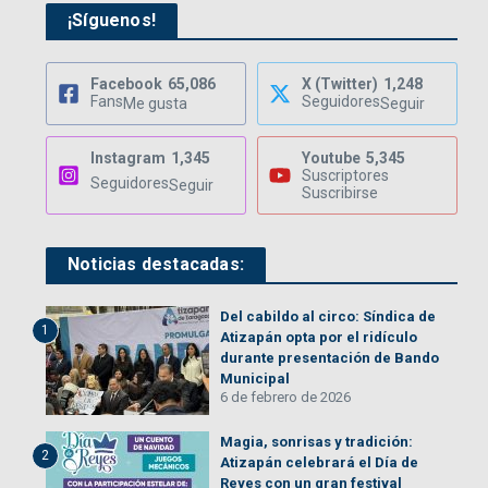
¡Síguenos!
Facebook
65,086
X (Twitter)
1,248
Fans
Seguidores
Me gusta
Seguir
Instagram
1,345
Youtube
5,345
Suscriptores
Seguidores
Seguir
Suscribirse
Noticias destacadas:
Del cabildo al circo: Síndica de
1
Atizapán opta por el ridículo
durante presentación de Bando
Municipal
6 de febrero de 2026
Magia, sonrisas y tradición:
2
Atizapán celebrará el Día de
Reyes con un gran festival