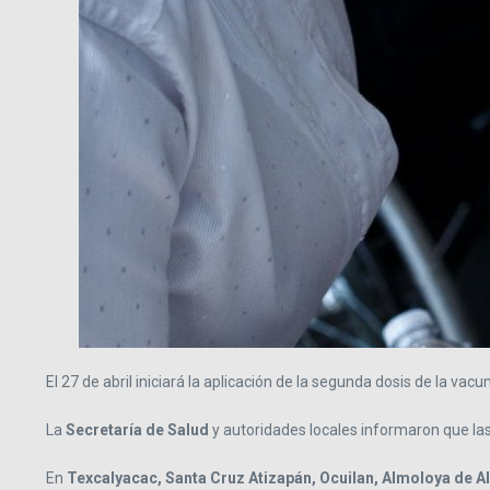
El 27 de abril iniciará la aplicación de la segunda dosis de la vac
La
Secretaría de Salud
y autoridades locales informaron que la
En
Texcalyacac, Santa Cruz Atizapán, Ocuilan, Almoloya de A