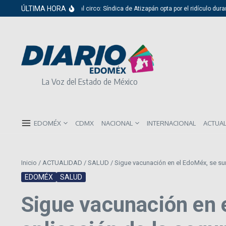
Saltar al contenido
ÚLTIMA HORA
Del cabildo al circo: Síndica de Atizapán opta por el ridículo durante 
La Voz del Estado de México
EDOMÉX
CDMX
NACIONAL
INTERNACIONAL
ACTUA
Inicio
/
ACTUALIDAD
/
SALUD
/
Sigue vacunación en el EdoMéx, se su
EDOMÉX
SALUD
Sigue vacunación en 