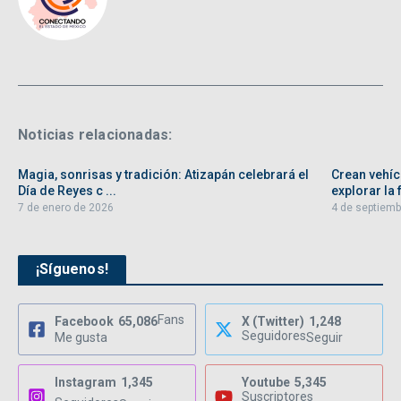
Noticias relacionadas:
Magia, sonrisas y tradición: Atizapán celebrará el
Crean vehíc
Día de Reyes c ...
explorar la f
7 de enero de 2026
4 de septiemb
¡Síguenos!
Fans
Facebook
65,086
X (Twitter)
1,248
Seguidores
Me gusta
Seguir
Instagram
1,345
Youtube
5,345
Suscriptores