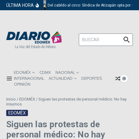
Saltar al contenido
ÚLTIMA HORA
Del cabildo al circo: Síndica de Atizapán opta por el r
Buscar:
La Voz del Estado de México
EDOMÉX
CDMX
NACIONAL
INTERNACIONAL
ACTUALIDAD
DEPORTES
OPINIÓN
Inicio
/
EDOMÉX
/
Siguen las protestas de personal médico: No hay
insumos
EDOMÉX
Siguen las protestas de
personal médico: No hay