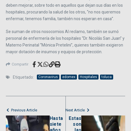
deben mejorar, sobre todo en aquellos que dejan sus días en los
hospitales, procurando la salud de los otros, “no nos queremos
enfermar, tenemos familia, también nos esperan en casa”.
Se suman de otros nosocomios Al reclamo, también se sumó
personal de enfermería de los hospitales “Dr. Nicolás San Juan” y
Materno Perinatal “Mónica Pretelini”, quienes también exigieron
mayor dotación de insumos y equipos de protección.
Compartir
Etiquetado:
Coronavirus
edomex
Hospitales
toluca
Previous Article
Next Article
Hasta
Estas
siete
son
años
las