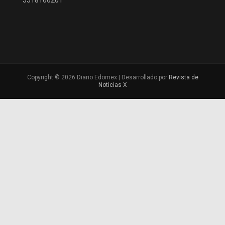
5518166201
Copyright © 2026 Diario Edomex | Desarrollado por
Revista de
Noticias X