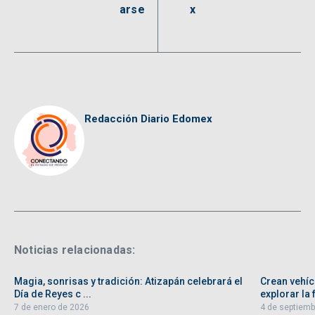
arse
x
Redacción Diario Edomex
Noticias relacionadas:
Magia, sonrisas y tradición: Atizapán celebrará el
Crean vehíc
Día de Reyes c ...
explorar la f
7 de enero de 2026
4 de septiemb