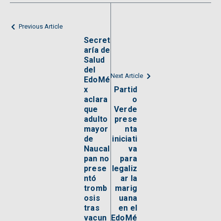
Previous Article
Secret
aría de
Salud
del
Next Article
EdoMé
x
Partid
aclara
o
que
Verde
adulto
prese
mayor
nta
de
iniciati
Naucal
va
pan no
para
prese
legaliz
ntó
ar la
tromb
marig
osis
uana
tras
en el
vacun
EdoMé