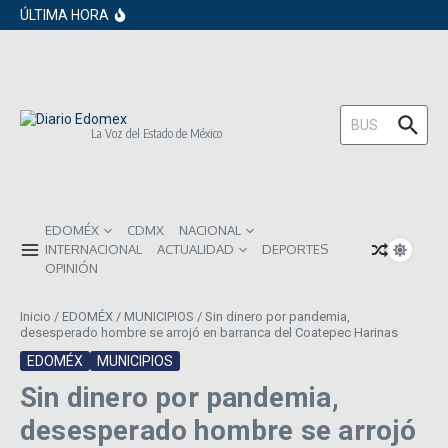
en los próximos 30 días
Saltar al contenido
ÚLTIMA HORA
Gobierno de Sheinbaum pide prestado a
inversionistas extranjeros; emite nueva
deuda externa
ISR subirá en México para 2026: Así será
el impacto directo en salarios y precios
Año Nuevo 2026: Los propósitos más
comunes entre los mexicanos
Buscar:
La Voz del Estado de México
EDOMÉX
CDMX
NACIONAL
INTERNACIONAL
ACTUALIDAD
DEPORTES
OPINIÓN
Inicio
/
EDOMÉX
/
MUNICIPIOS
/
Sin dinero por pandemia,
desesperado hombre se arrojó en barranca del Coatepec Harinas
EDOMÉX
MUNICIPIOS
Sin dinero por pandemia,
desesperado hombre se arrojó