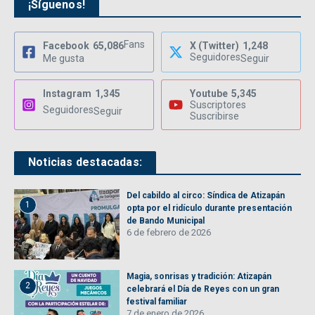
¡Síguenos!
Fans
Facebook
65,086
X (Twitter)
1,248
Seguidores
Me gusta
Seguir
Instagram
1,345
Youtube
5,345
Suscriptores
Seguidores
Seguir
Suscribirse
Noticias destacadas:
Del cabildo al circo: Síndica de Atizapán
1
opta por el ridículo durante presentación
de Bando Municipal
6 de febrero de 2026
Magia, sonrisas y tradición: Atizapán
2
celebrará el Día de Reyes con un gran
festival familiar
7 de enero de 2026