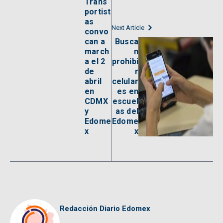
Trans
portist
as
Next Article
convo
can a
Busca
march
n
a el 2
prohibi
de
r
abril
celular
en
es en
CDMX
escuel
y
as del
Edome
Edome
x
x
Redacción Diario Edomex