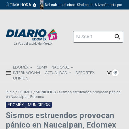
Saltar al contenido
ÚLTIMA HORA
Del cabildo al circo: Síndica de Atizapán opta por el 
Buscar:
La Voz del Estado de México
EDOMÉX
CDMX
NACIONAL
INTERNACIONAL
ACTUALIDAD
DEPORTES
OPINIÓN
Inicio
/
EDOMÉX
/
MUNICIPIOS
/
Sismos estruendos provocan pánico
en Naucalpan, Edomex
EDOMÉX
MUNICIPIOS
Sismos estruendos provocan
pánico en Naucalpan, Edomex