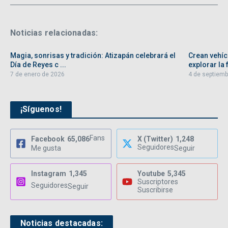
Noticias relacionadas:
Magia, sonrisas y tradición: Atizapán celebrará el
Crean vehíc
Día de Reyes c ...
explorar la f
7 de enero de 2026
4 de septiemb
¡Síguenos!
Fans
Facebook
65,086
X (Twitter)
1,248
Seguidores
Me gusta
Seguir
Instagram
1,345
Youtube
5,345
Suscriptores
Seguidores
Seguir
Suscribirse
Noticias destacadas: