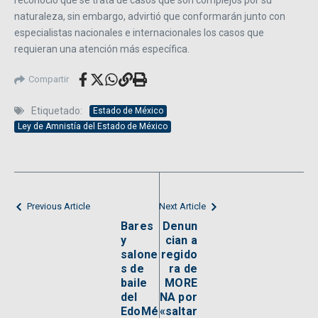
reconoció que se trata de casos que son complejos por su
naturaleza, sin embargo, advirtió que conformarán junto con
especialistas nacionales e internacionales los casos que
requieran una atención más específica.
Compartir
Etiquetado:
Estado de México
Ley de Amnistía del Estado de México
Previous Article
Next Article
Bares
Denun
y
cian a
salone
regido
s de
ra de
baile
MORE
del
NA por
EdoMé
«saltar