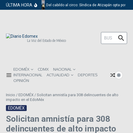
Saltar al contenido
ÚLTIMA HORA
Del cabildo al circo: Síndica de Atizapán opta por el 
Buscar:
La Voz del Estado de México
EDOMÉX
CDMX
NACIONAL
INTERNACIONAL
ACTUALIDAD
DEPORTES
OPINIÓN
Inicio
/
EDOMÉX
/
Solicitan amnistía para 308 delincuentes de alto
impacto en el EdoMéx
EDOMÉX
Solicitan amnistía para 308
delincuentes de alto impacto