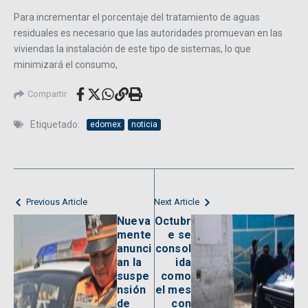
Para incrementar el porcentaje del tratamiento de aguas
residuales es necesario que las autoridades promuevan en las
viviendas la instalación de este tipo de sistemas, lo que
minimizará el consumo,
Compartir
Etiquetado:
edomex
noticia
Previous Article
Next Article
Nueva
Octubr
mente
e se
anunci
consol
an la
ida
suspe
como
nsión
el mes
de
con