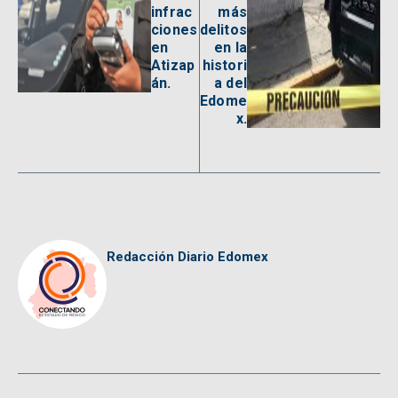
infrac
más
ciones
delitos
en
en la
Atizap
histori
án.
a del
Edome
x.
Redacción Diario Edomex