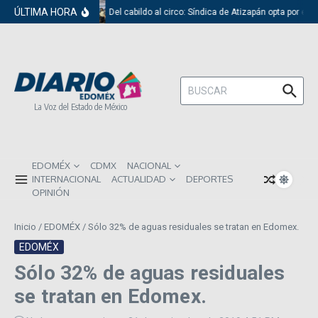
Saltar al contenido
ÚLTIMA HORA
Del cabildo al circo: Síndica de Atizapán opta por el 
Buscar:
La Voz del Estado de México
EDOMÉX
CDMX
NACIONAL
INTERNACIONAL
ACTUALIDAD
DEPORTES
OPINIÓN
Inicio
/
EDOMÉX
/
Sólo 32% de aguas residuales se tratan en Edomex.
EDOMÉX
Sólo 32% de aguas residuales
se tratan en Edomex.