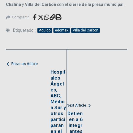
Chalma
y
Villa del Carbón
con el
cierre de la presa municipal.
Compartir
Etiquetado:
Aculco
edomex
Villa del Carbon
Previous Article
Hospit
ales
Ángel
es,
ABC,
Médic
Next Article
a Sur y
otros
Detien
partici
en a 6
parán
integr
en el
antes