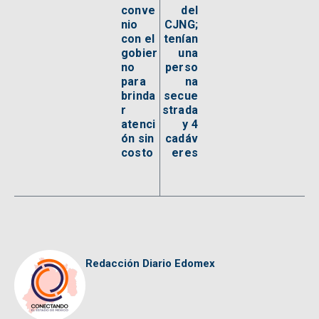
conve
del
nio
CJNG;
con el
tenían
gobier
una
no
perso
para
na
brinda
secue
r
strada
atenci
y 4
ón sin
cadáv
costo
eres
Redacción Diario Edomex