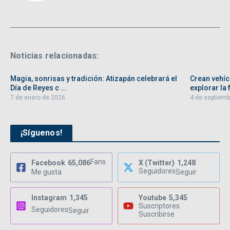
Noticias relacionadas:
Magia, sonrisas y tradición: Atizapán celebrará el
Crean vehíc
Día de Reyes c ...
explorar la f
7 de enero de 2026
4 de septiemb
¡Síguenos!
Fans
Facebook
65,086
X (Twitter)
1,248
Seguidores
Me gusta
Seguir
Instagram
1,345
Youtube
5,345
Suscriptores
Seguidores
Seguir
Suscribirse