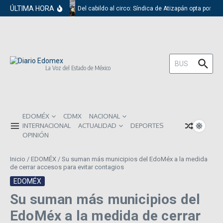
Saltar al contenido
ÚLTIMA HORA
Del cabildo al circo: Síndica de Atizapán opta por el 
Buscar:
La Voz del Estado de México
EDOMÉX
CDMX
NACIONAL
INTERNACIONAL
ACTUALIDAD
DEPORTES
OPINIÓN
Inicio
/
EDOMÉX
/
Su suman más municipios del EdoMéx a la medida
de cerrar accesos para evitar contagios
EDOMÉX
Su suman más municipios del
EdoMéx a la medida de cerrar