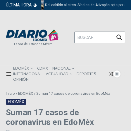
Saltar al contenido
ÚLTIMA HORA
Del cabildo al circo: Síndica de Atizapán opta por el 
Buscar:
La Voz del Estado de México
EDOMÉX
CDMX
NACIONAL
INTERNACIONAL
ACTUALIDAD
DEPORTES
OPINIÓN
Inicio
/
EDOMÉX
/
Suman 17 casos de coronavirus en EdoMéx
EDOMÉX
Suman 17 casos de
coronavirus en EdoMéx