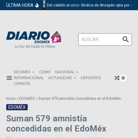
Saltar al contenido
ÚLTIMA HORA
Del cabildo al circo: Síndica de Atizapán opta por el r
Buscar:
La Voz del Estado de México
EDOMÉX
CDMX
NACIONAL
INTERNACIONAL
ACTUALIDAD
DEPORTES
OPINIÓN
Inicio
/
EDOMÉX
/
Suman 579 amnistía concedidas en el EdoMéx
EDOMÉX
Suman 579 amnistía
concedidas en el EdoMéx