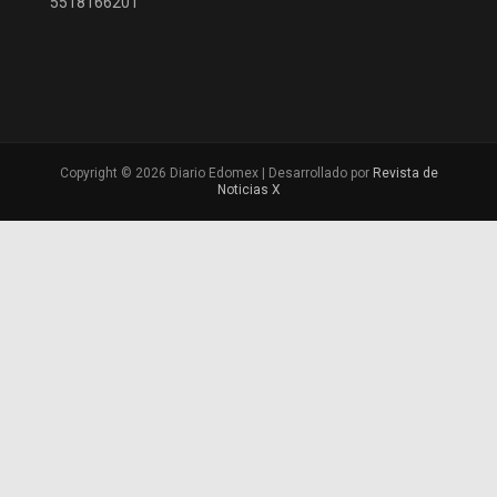
5518166201
Copyright © 2026 Diario Edomex | Desarrollado por
Revista de
Noticias X