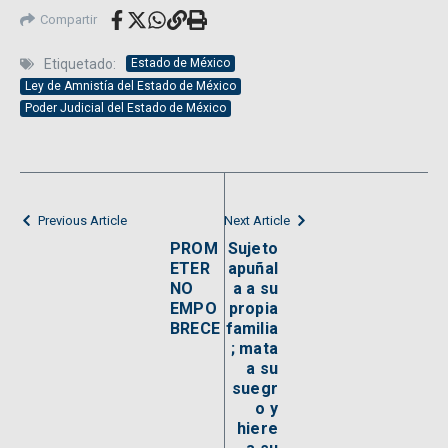
Compartir
Etiquetado:
Estado de México
Ley de Amnistía del Estado de México
Poder Judicial del Estado de México
Previous Article
Next Article
PROM
Sujeto
ETER
apuñal
NO
a a su
EMPO
propia
BRECE
familia
; mata
a su
suegr
o y
hiere