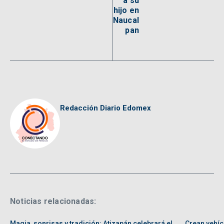
a su
hijo en
Naucal
pan
Redacción Diario Edomex
Noticias relacionadas:
Magia, sonrisas y tradición: Atizapán celebrará el
Crean vehíc