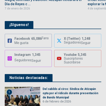
Día de Reyes c ...
explorar la f
7 de enero de 2026
4 de septiemb
¡Síguenos!
Fans
Facebook
65,086
X (Twitter)
1,248
Seguidores
Me gusta
Seguir
Instagram
1,345
Youtube
5,345
Suscriptores
Seguidores
Seguir
Suscribirse
Noticias destacadas:
Del cabildo al circo: Síndica de Atizapán
1
opta por el ridículo durante presentación
de Bando Municipal
6 de febrero de 2026