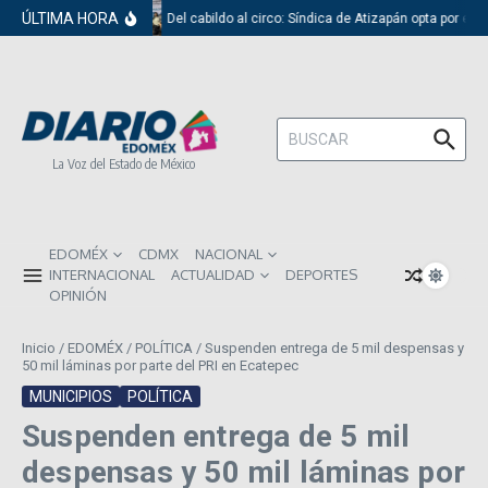
Saltar al contenido
ÚLTIMA HORA
Del cabildo al circo: Síndica de Atizapán opta por el 
Buscar:
La Voz del Estado de México
EDOMÉX
CDMX
NACIONAL
INTERNACIONAL
ACTUALIDAD
DEPORTES
OPINIÓN
Inicio
/
EDOMÉX
/
POLÍTICA
/
Suspenden entrega de 5 mil despensas y
50 mil láminas por parte del PRI en Ecatepec
MUNICIPIOS
POLÍTICA
Suspenden entrega de 5 mil
despensas y 50 mil láminas por