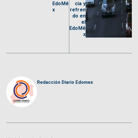
EdoMé
cia y
x
refren
do en
el
EdoMé
x
Redacción Diario Edomex