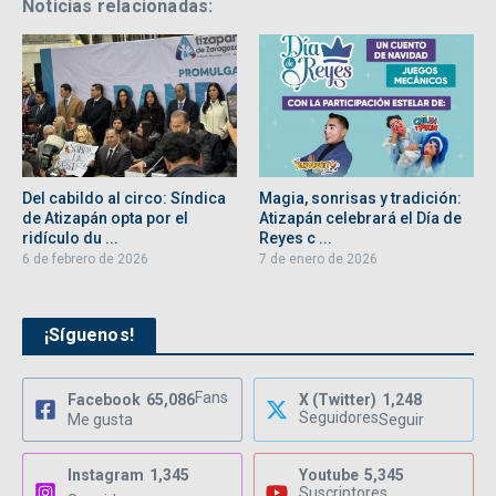
Noticias relacionadas:
Del cabildo al circo: Síndica
Magia, sonrisas y tradición:
de Atizapán opta por el
Atizapán celebrará el Día de
ridículo du ...
Reyes c ...
6 de febrero de 2026
7 de enero de 2026
¡Síguenos!
Fans
Facebook
65,086
X (Twitter)
1,248
Seguidores
Me gusta
Seguir
Instagram
1,345
Youtube
5,345
Suscriptores