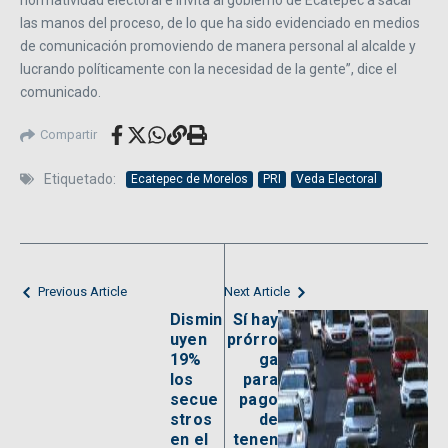
normatividad electoral e invita al gobierno de Ecatepec a sacar
las manos del proceso, de lo que ha sido evidenciado en medios
de comunicación promoviendo de manera personal al alcalde y
lucrando políticamente con la necesidad de la gente”, dice el
comunicado.
Compartir
Etiquetado:
Ecatepec de Morelos
PRI
Veda Electoral
Previous Article
Next Article
Dismin
Sí hay
uyen
prórro
19%
ga
los
para
secue
pago
stros
de
en el
tenen