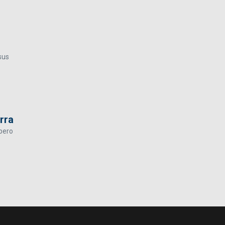
sus
rra
pero