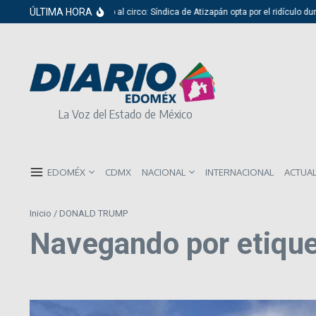
Saltar al contenido
ÚLTIMA HORA
Del cabildo al circo: Síndica de Atizapán opta por el ridículo duran
La Voz del Estado de México
EDOMÉX
CDMX
NACIONAL
INTERNACIONAL
ACTUA
Inicio
/
DONALD TRUMP
Navegando por etiq