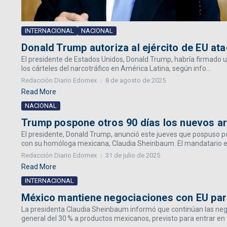
INTERNACIONAL
NACIONAL
Donald Trump autoriza al ejército de EU at
El presidente de Estados Unidos, Donald Trump, habría firmado un
los cárteles del narcotráfico en América Latina, según info...
Redacción Diario Edomex
8 de agosto de 2025
Read More
NACIONAL
Trump pospone otros 90 días los nuevos a
El presidente, Donald Trump, anunció este jueves que pospuso po
con su homóloga mexicana, Claudia Sheinbaum. El mandatario es
Redacción Diario Edomex
31 de julio de 2025
Read More
INTERNACIONAL
México mantiene negociaciones con EU para
La presidenta Claudia Sheinbaum informó que continúan las nego
general del 30 % a productos mexicanos, previsto para entrar en v