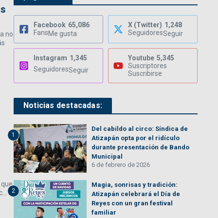
os
Facebook
65,086
X (Twitter)
1,248
Fans
Seguidores
Me gusta
Seguir
la no
ás
Instagram
1,345
Youtube
5,345
Suscriptores
Seguidores
Seguir
Suscribirse
Noticias destacadas:
Del cabildo al circo: Síndica de
1
Atizapán opta por el ridículo
durante presentación de Bando
Municipal
6 de febrero de 2026
r que
Magia, sonrisas y tradición:
2
...
Atizapán celebrará el Día de
Reyes con un gran festival
familiar