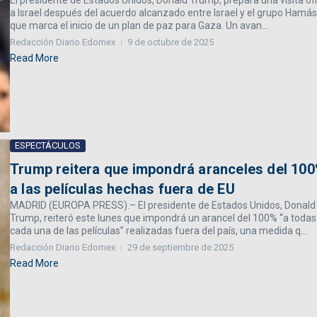
El presidente de Estados Unidos, Donald Trump, prepara una visita ofi
a Israel después del acuerdo alcanzado entre Israel y el grupo Hamás
que marca el inicio de un plan de paz para Gaza. Un avan...
Redacción Diario Edomex
9 de octubre de 2025
Read More
ESPECTÁCULOS
Trump reitera que impondrá aranceles del 10
a las películas hechas fuera de EU
MADRID (EUROPA PRESS).– El presidente de Estados Unidos, Donald
Trump, reiteró este lunes que impondrá un arancel del 100% “a todas
cada una de las películas” realizadas fuera del país, una medida q...
Redacción Diario Edomex
29 de septiembre de 2025
Read More