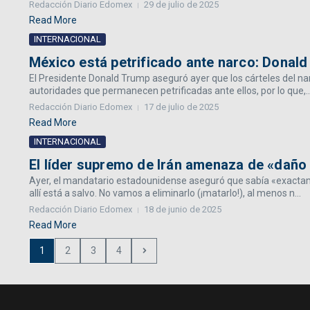
Redacción Diario Edomex
29 de julio de 2025
Read More
INTERNACIONAL
México está petrificado ante narco: Donal
El Presidente Donald Trump aseguró ayer que los cárteles del na
autoridades que permanecen petrificadas ante ellos, por lo que,..
Redacción Diario Edomex
17 de julio de 2025
Read More
INTERNACIONAL
El líder supremo de Irán amenaza de «daño 
Ayer, el mandatario estadounidense aseguró que sabía «exactame
allí está a salvo. No vamos a eliminarlo (¡matarlo!), al menos n...
Redacción Diario Edomex
18 de junio de 2025
Read More
1
2
3
4