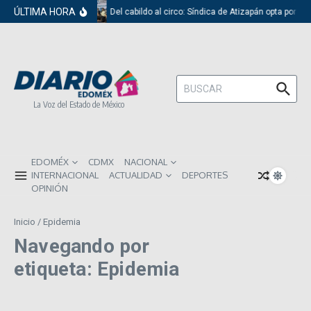
Saltar al contenido
ÚLTIMA HORA
Del cabildo al circo: Síndica de Atizapán opta por el
Buscar:
La Voz del Estado de México
EDOMÉX
CDMX
NACIONAL
INTERNACIONAL
ACTUALIDAD
DEPORTES
OPINIÓN
Inicio
/
Epidemia
Navegando por
etiqueta: Epidemia