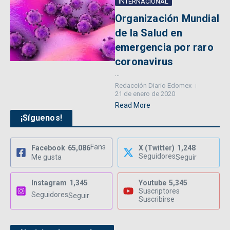
INTERNACIONAL
Organización Mundial
de la Salud en
emergencia por raro
coronavirus
...
Redacción Diario Edomex
21 de enero de 2020
Read More
¡Síguenos!
Fans
Facebook
65,086
X (Twitter)
1,248
Seguidores
Me gusta
Seguir
Instagram
1,345
Youtube
5,345
Suscriptores
Seguidores
Seguir
Suscribirse