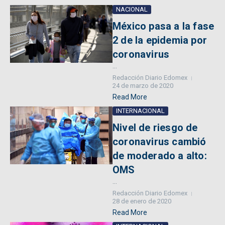
NACIONAL
México pasa a la fase
2 de la epidemia por
coronavirus
...
Redacción Diario Edomex
24 de marzo de 2020
Read More
INTERNACIONAL
Nivel de riesgo de
coronavirus cambió
de moderado a alto:
OMS
...
Redacción Diario Edomex
28 de enero de 2020
Read More