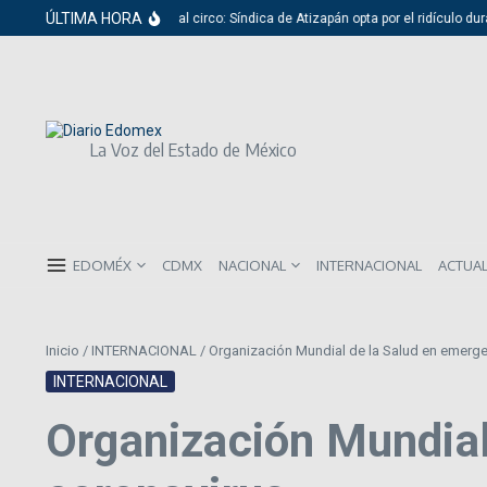
Saltar al contenido
ÚLTIMA HORA
Del cabildo al circo: Síndica de Atizapán opta por el ridículo dura
La Voz del Estado de México
EDOMÉX
CDMX
NACIONAL
INTERNACIONAL
ACTUA
Inicio
/
INTERNACIONAL
/
Organización Mundial de la Salud en emerge
INTERNACIONAL
Organización Mundial