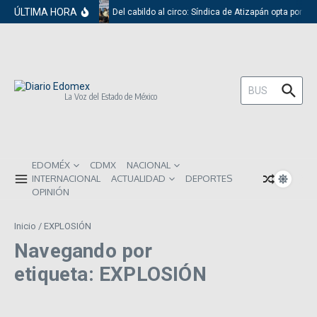
Saltar al contenido
ÚLTIMA HORA
Del cabildo al circo: Síndica de Atizapán opta por el
Buscar:
La Voz del Estado de México
EDOMÉX
CDMX
NACIONAL
INTERNACIONAL
ACTUALIDAD
DEPORTES
OPINIÓN
Inicio
/
EXPLOSIÓN
Navegando por
etiqueta: EXPLOSIÓN