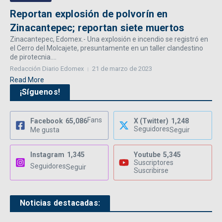
Reportan explosión de polvorín en
Zinacantepec; reportan siete muertos
Zinacantepec, Edomex.- Una explosión e incendio se registró en
el Cerro del Molcajete, presuntamente en un taller clandestino
de pirotecnia....
Redacción Diario Edomex
21 de marzo de 2023
Read More
¡Síguenos!
Fans
Facebook
65,086
X (Twitter)
1,248
Seguidores
Me gusta
Seguir
Instagram
1,345
Youtube
5,345
Suscriptores
Seguidores
Seguir
Suscribirse
Noticias destacadas: