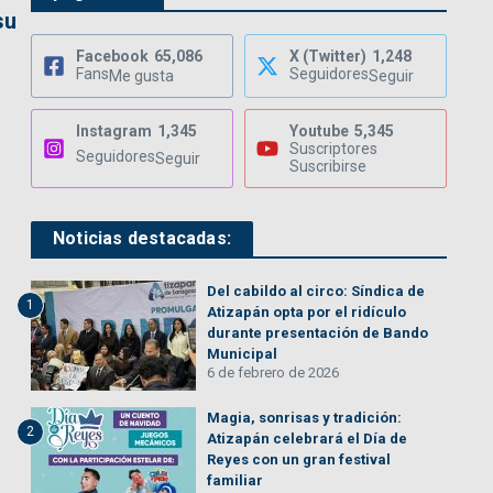
su
Facebook
65,086
X (Twitter)
1,248
Fans
Seguidores
Me gusta
Seguir
Instagram
1,345
Youtube
5,345
Suscriptores
Seguidores
Seguir
Suscribirse
Noticias destacadas:
Del cabildo al circo: Síndica de
1
Atizapán opta por el ridículo
durante presentación de Bando
Municipal
6 de febrero de 2026
Magia, sonrisas y tradición:
2
Atizapán celebrará el Día de
Reyes con un gran festival
familiar