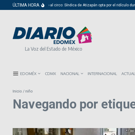
Saltar al contenido
ÚLTIMA HORA
Del cabildo al circo: Síndica de Atizapán opta por el ridículo duran
La Voz del Estado de México
EDOMÉX
CDMX
NACIONAL
INTERNACIONAL
ACTUA
Inicio
/
niño
Navegando por etique