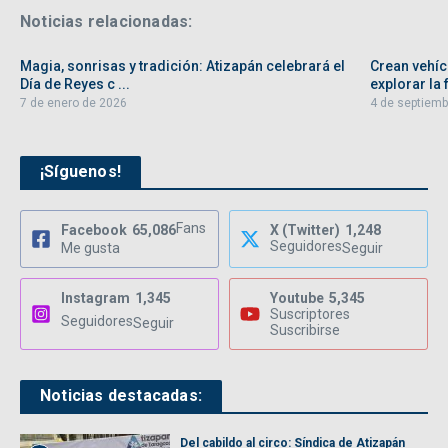
Noticias relacionadas:
Magia, sonrisas y tradición: Atizapán celebrará el
Crean vehíc
Día de Reyes c ...
explorar la f
7 de enero de 2026
4 de septiemb
¡Síguenos!
Fans
Facebook
65,086
X (Twitter)
1,248
Seguidores
Me gusta
Seguir
Instagram
1,345
Youtube
5,345
Suscriptores
Seguidores
Seguir
Suscribirse
Noticias destacadas:
Del cabildo al circo: Síndica de Atizapán