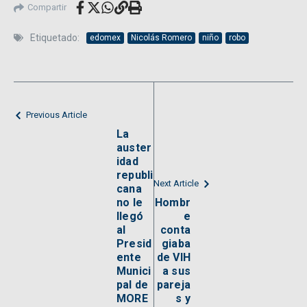
Compartir
Etiquetado:
edomex
Nicolás Romero
niño
robo
Previous Article
La
auster
idad
republi
Next Article
cana
no le
Hombr
llegó
e
al
conta
Presid
giaba
ente
de VIH
Munici
a sus
pal de
pareja
MORE
s y