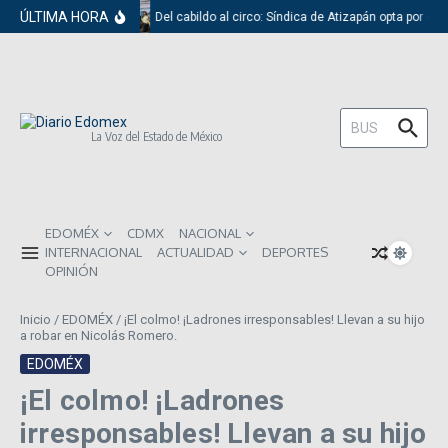
Saltar al contenido
ÚLTIMA HORA
Del cabildo al circo: Síndica de Atizapán opta por el 
Buscar:
La Voz del Estado de México
EDOMÉX
CDMX
NACIONAL
INTERNACIONAL
ACTUALIDAD
DEPORTES
OPINIÓN
Inicio
/
EDOMÉX
/
¡El colmo! ¡Ladrones irresponsables! Llevan a su hijo
a robar en Nicolás Romero.
EDOMÉX
¡El colmo! ¡Ladrones
irresponsables! Llevan a su hijo