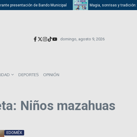
rante presentación de Bando Municipal
Magia, sonrisas y tradición: At
domingo, agosto 9, 2026
LIDAD
DEPORTES
OPINIÓN
eta: Niños mazahuas
EDOMÉX