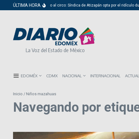
Saltar al contenido
ÚLTIMA HORA
Del cabildo al circo: Síndica de Atizapán opta por el ridículo du
La Voz del Estado de México
EDOMÉX
CDMX
NACIONAL
INTERNACIONAL
ACTUA
Inicio
/
Niños mazahuas
Navegando por etiqu