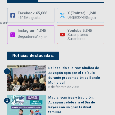
Facebook
65,086
X (Twitter)
1,248
Fans
Seguidores
Me gusta
Seguir
es en
Instagram
1,345
Youtube
5,345
Suscriptores
Seguidores
Seguir
Suscribirse
Noticias destacadas:
Del cabildo al circo: Síndica de
1
Atizapán opta por el ridículo
durante presentación de Bando
Municipal
6 de febrero de 2026
Magia, sonrisas y tradición:
2
Atizapán celebrará el Día de
Reyes con un gran festival
familiar