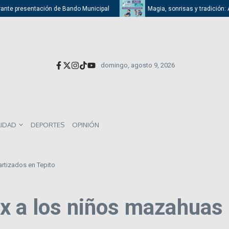
nte presentación de Bando Municipal
Magia, sonrisas y tradición: Atiz
domingo, agosto 9, 2026
LIDAD
DEPORTES
OPINIÓN
rtizados en Tepito
x a los niños mazahuas