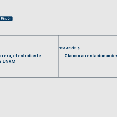
l Rincón
Next Article
rrera, el estudiante
Clausuran estacionamien
la UNAM