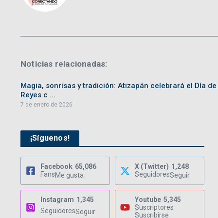
Noticias relacionadas:
Magia, sonrisas y tradición: Atizapán celebrará el Día de
Reyes c ...
7 de enero de 2026
¡Síguenos!
Facebook
65,086
X (Twitter)
1,248
Fans
Seguidores
Me gusta
Seguir
Instagram
1,345
Youtube
5,345
Suscriptores
Seguidores
Seguir
Suscribirse