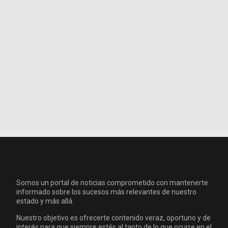
Somos un portal de noticias comprometido con mantenerte
informado sobre los sucesos más relevantes de nuestro
estado y más allá.
Nuestro objetivo es ofrecerte contenido veraz, oportuno y de
interés para que siempre estés al tanto de lo que ocurre en el