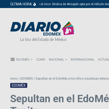
Saltar al contenido
ÚLTIMA HORA
Del cabildo al circo: Síndica de Atizapán opta por el ridículo dura
La Voz del Estado de México
EDOMÉX
CDMX
NACIONAL
INTERNACIONAL
ACTUA
Inicio
/
EDOMÉX
/
Sepultan en el EdoMéx a los niños mazahuas descua
EDOMÉX
Sepultan en el EdoMé