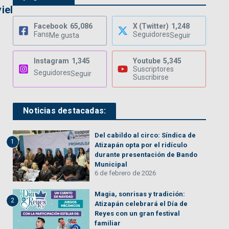
iel
Facebook
65,086
X (Twitter)
1,248
Fans
Seguidores
Me gusta
Seguir
Instagram
1,345
Youtube
5,345
Suscriptores
Seguidores
Seguir
Suscribirse
Noticias destacadas:
Del cabildo al circo: Síndica de
1
Atizapán opta por el ridículo
durante presentación de Bando
Municipal
6 de febrero de 2026
Magia, sonrisas y tradición:
2
Atizapán celebrará el Día de
Reyes con un gran festival
familiar