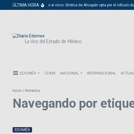
Saltar al contenido
ÚLTIMA HORA
Del cabildo al circo: Síndica de Atizapán opta por el ridículo d
La Voz del Estado de México
EDOMÉX
CDMX
NACIONAL
INTERNACIONAL
ACTUA
Inicio
/
Notarios
Navegando por etique
EDOMÉX