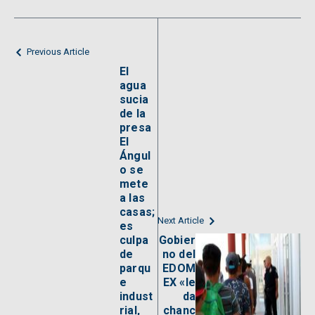
Previous Article
El
agua
sucia
de la
presa
El
Ángul
o se
mete
a las
casas;
Next Article
es
culpa
Gobier
de
no del
parqu
EDOM
e
EX «le
indust
da
rial,
chanc