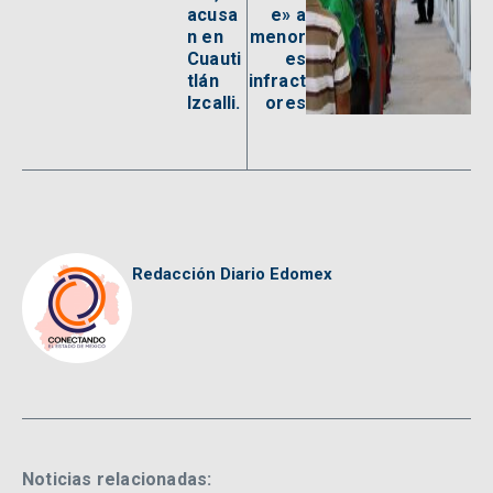
acusa
e» a
n en
menor
Cuauti
es
tlán
infract
Izcalli.
ores
Redacción Diario Edomex
Noticias relacionadas: