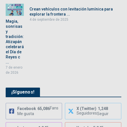
Crean vehículos con levitación lumínica para
explorar la frontera ...
4 de septiembre de 2025
Magia,
sonrisas
y
tradición:
Atizapán
celebrará
el Día de
Reyes c
...
7 de enero
de 2026
¡Síguenos!
Fans
Facebook
65,086
X (Twitter)
1,248
Seguidores
Me gusta
Seguir