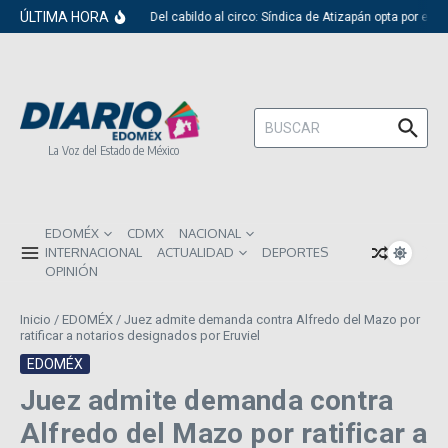
Saltar al contenido
ÚLTIMA HORA
Del cabildo al circo: Síndica de Atizapán opta por el r
Buscar:
La Voz del Estado de México
EDOMÉX
CDMX
NACIONAL
INTERNACIONAL
ACTUALIDAD
DEPORTES
OPINIÓN
Inicio
/
EDOMÉX
/
Juez admite demanda contra Alfredo del Mazo por
ratificar a notarios designados por Eruviel
EDOMÉX
Juez admite demanda contra
Alfredo del Mazo por ratificar a