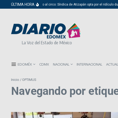
Saltar al contenido
ÚLTIMA HORA
Del cabildo al circo: Síndica de Atizapán opta por el ridículo du
La Voz del Estado de México
EDOMÉX
CDMX
NACIONAL
INTERNACIONAL
ACTUA
Inicio
/
OPTIMUS
Navegando por etiqu