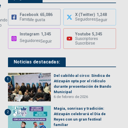
e
Facebook
65,086
X (Twitter)
1,248
Fans
Seguidores
Me gusta
Seguir
ando
o
Instagram
1,345
Youtube
5,345
Suscriptores
Seguidores
Seguir
Suscribirse
Noticias destacadas:
Del cabildo al circo: Síndica de
1
Atizapán opta por el ridículo
durante presentación de Bando
Municipal
6 de febrero de 2026
Magia, sonrisas y tradición:
2
Atizapán celebrará el Día de
Reyes con un gran festival
familiar