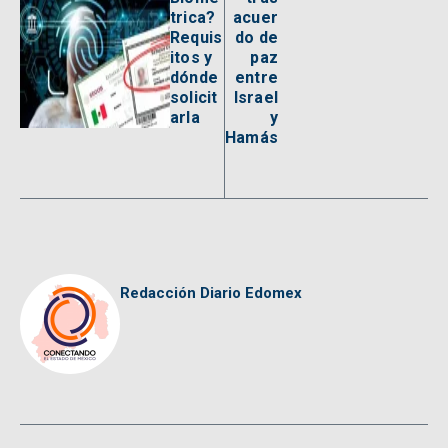
trica?
acuer
Requis
do de
itos y
paz
dónde
entre
solicit
Israel
arla
y
Hamás
Redacción Diario Edomex