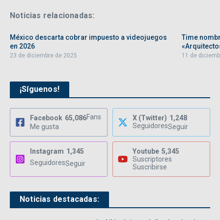
Noticias relacionadas:
México descarta cobrar impuesto a videojuegos
Time nombra
en 2026
«Arquitectos
23 de diciembre de 2025
11 de diciemb
¡Síguenos!
Fans
Facebook
65,086
X (Twitter)
1,248
Seguidores
Me gusta
Seguir
Instagram
1,345
Youtube
5,345
Suscriptores
Seguidores
Seguir
Suscribirse
Noticias destacadas: