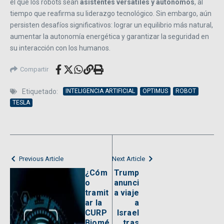
el que los robots sean
asistentes versátiles y autónomos
, al
tiempo que reafirma su liderazgo tecnológico. Sin embargo, aún
persisten desafíos significativos: lograr un equilibrio más natural,
aumentar la autonomía energética y garantizar la seguridad en
su interacción con los humanos.
Compartir
Etiquetado:
INTELIGENCIA ARTIFICIAL
OPTIMUS
ROBOT
TESLA
Previous Article
Next Article
¿Cóm
Trump
o
anunci
tramit
a viaje
ar la
a
CURP
Israel
Biomé
tras