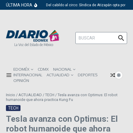
Saltar al contenido
ÚLTIMA HORA
Del cabildo al circo: Síndica de Atizapán opta por el 
Buscar:
La Voz del Estado de México
EDOMÉX
CDMX
NACIONAL
INTERNACIONAL
ACTUALIDAD
DEPORTES
OPINIÓN
Inicio
/
ACTUALIDAD
/
TECH
/
Tesla avanza con Optimus: El robot
humanoide que ahora practica Kung Fu
TECH
Tesla avanza con Optimus: El
robot humanoide que ahora