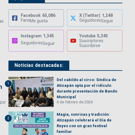
Facebook
65,086
X (Twitter)
1,248
Fans
Seguidores
Me gusta
Seguir
as
Instagram
1,345
Youtube
5,345
Suscriptores
Seguidores
Seguir
Suscribirse
Noticias destacadas:
Del cabildo al circo: Síndica de
1
n
Atizapán opta por el ridículo
durante presentación de Bando
Municipal
 por
6 de febrero de 2026
Magia, sonrisas y tradición:
2
Atizapán celebrará el Día de
Reyes con un gran festival
familiar