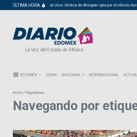
Saltar al contenido
ÚLTIMA HORA
Del cabildo al circo: Síndica de Atizapán opta por el ridículo duran
La Voz del Estado de México
EDOMÉX
CDMX
NACIONAL
INTERNACIONAL
ACTUA
Inicio
/
Papelerías
Navegando por etique