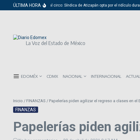
Saltar al contenido
ÚLTIMA HORA
Del cabildo al circo: Síndica de Atizapán opta por el ridículo duran
La Voz del Estado de México
EDOMÉX
CDMX
NACIONAL
INTERNACIONAL
ACTUA
Inicio
/
FINANZAS
/
Papelerías piden agilizar el regreso a clases en e
FINANZAS
Papelerías piden agil