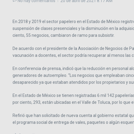
No hay comentarios
20 de abril de 2021
8:17 AM
En 2018 y 2019 el sector papelero en el Estado de México registr
suspensión de clases presenciales y la disminución en la adquisic
ciento, 55 negocios, cambiaron de ramo para subsistir.
De acuerdo con el presidente de la Asociación de Negocios de Pap
vacunación a docentes, el sector podría recuperar al menos las ci
En conferencia de prensa, indicó que la reducción en personal al
generadores de autoempleo. “Los negocios que empleaban cinco 
desaparecido ya que estaban atendidos por los propietarios y sus
En el Estado de México se tienen registradas 6 mil 142 papelerías
por ciento, 293, están ubicadas en el Valle de Toluca, por lo que 
Refirió que han solicitado de nueva cuenta al gobierno estatal que
el programa social de entrega de vales, paquetes o algún esquem