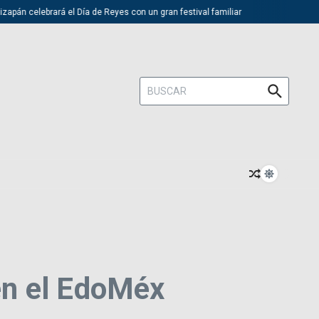
pán celebrará el Día de Reyes con un gran festival familiar
Trump des
Buscar:
 en el EdoMéx