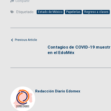
Compartir
Etiquetado:
Estado de México
Papelerías
Regreso a clases
Previous Article
Contagios de COVID-19 muestr
en el EdoMéx
Redacción Diario Edomex