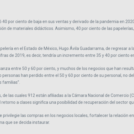
ó 40 por ciento de baja en sus ventas y derivado de la pandemia en 2020 
ión de materiales didácticos. Asimismo, 40 por ciento de las papelerías,
elería en el Estado de México, Hugo Ávila Guadarrama, de regresar a la
fras de 2019, es decir, tendría un incremento entre 35 y 40 por ciento en
canza entre 50 y 60 por ciento, y muchos de los negocios que han result
personas han perdido entre el 50 y 60 por ciento de su personal, no d
 familias”.
, de las cuales 912 están afiliadas a la Cámara Nacional de Comercio (Ca
el retorno a clases significa una posibilidad de recuperación del sector q
 privilegie las compras en los negocios locales, fortalecer la relación e
a que se decida instaurar.