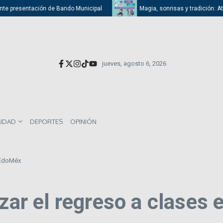
te presentación de Bando Municipal
Magia, sonrisas y tradición: Atiza
jueves, agosto 6, 2026
LIDAD
DEPORTES
OPINIÓN
l EdoMéx
izar el regreso a clases