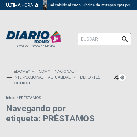
Saltar al contenido
ÚLTIMA HORA
Del cabildo al circo: Síndica de Atizapán opta por el
Buscar:
La Voz del Estado de México
EDOMÉX
CDMX
NACIONAL
INTERNACIONAL
ACTUALIDAD
DEPORTES
OPINIÓN
Inicio
/
PRÉSTAMOS
Navegando por
etiqueta: PRÉSTAMOS