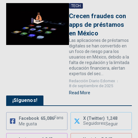
TECH
Crecen fraudes con
apps de préstamos
en México
Las aplicaciones de préstamos
digitales se han convertido en
un foco de riesgo para los
usuarios en México, debido a la
falta de regulación y la limitada
educación financiera, alertan
expertos del sec...
Redacción Diario Edomex
8 de septiembre de 2025
Read More
¡Síguenos!
Fans
Facebook
65,086
X (Twitter)
1,248
Seguidores
Me gusta
Seguir