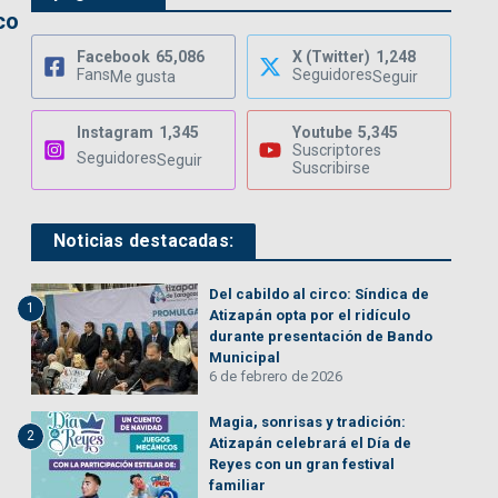
co
Facebook
65,086
X (Twitter)
1,248
Fans
Seguidores
Me gusta
Seguir
Instagram
1,345
Youtube
5,345
Suscriptores
Seguidores
Seguir
Suscribirse
Noticias destacadas:
Del cabildo al circo: Síndica de
1
Atizapán opta por el ridículo
durante presentación de Bando
Municipal
6 de febrero de 2026
Magia, sonrisas y tradición:
2
Atizapán celebrará el Día de
Reyes con un gran festival
familiar