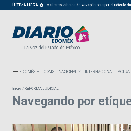
Saltar al contenido
ÚLTIMA HORA
Del cabildo al circo: Síndica de Atizapán opta por el ridículo dur
La Voz del Estado de México
EDOMÉX
CDMX
NACIONAL
INTERNACIONAL
ACTUA
Inicio
/
REFORMA JUDICIAL
Navegando por etiq