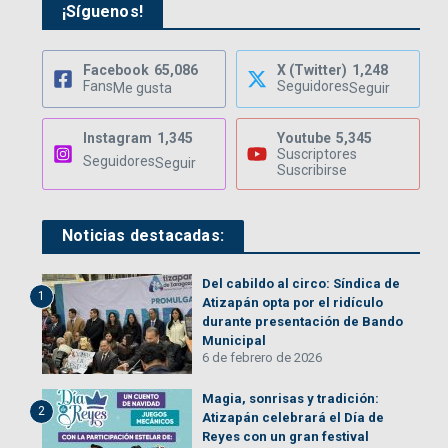
¡Síguenos!
Facebook
65,086
X (Twitter)
1,248
Fans
Seguidores
Me gusta
Seguir
Instagram
1,345
Youtube
5,345
Suscriptores
Seguidores
Seguir
Suscribirse
Noticias destacadas:
Del cabildo al circo: Síndica de
1
Atizapán opta por el ridículo
durante presentación de Bando
Municipal
6 de febrero de 2026
Magia, sonrisas y tradición:
2
Atizapán celebrará el Día de
Reyes con un gran festival