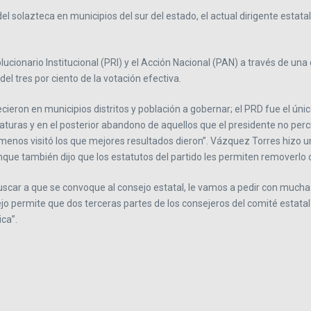
el solazteca en municipios del sur del estado, el actual dirigente estat
cionario Institucional (PRI) y el Acción Nacional (PAN) a través de una c
 tres por ciento de la votación efectiva.
cieron en municipios distritos y población a gobernar; el PRD fue el único
daturas y en el posterior abandono de aquellos que el presidente no per
ue menos visitó los que mejores resultados dieron”. Vázquez Torres hiz
que también dijo que los estatutos del partido les permiten removerlo c
car a que se convoque al consejo estatal, le vamos a pedir con mucha 
ejo permite que dos terceras partes de los consejeros del comité estat
ca”.