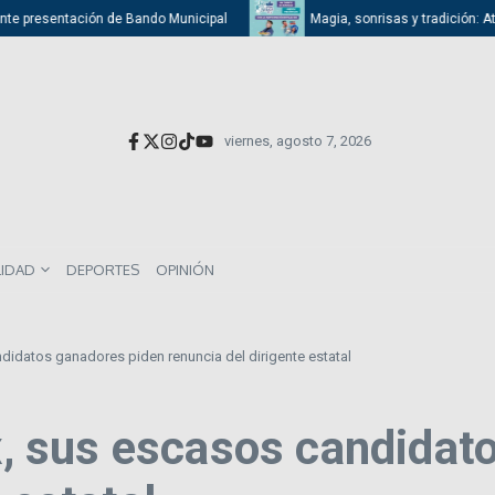
 presentación de Bando Municipal
Magia, sonrisas y tradición: Atizapán
viernes, agosto 7, 2026
LIDAD
DEPORTES
OPINIÓN
datos ganadores piden renuncia del dirigente estatal
 sus escasos candidato