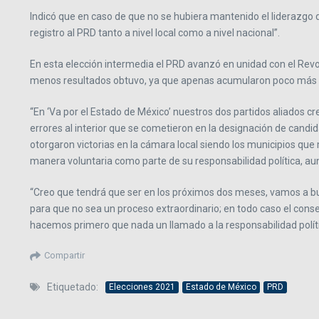
Indicó que en caso de que no se hubiera mantenido el liderazgo d
registro al PRD tanto a nivel local como a nivel nacional”.
En esta elección intermedia el PRD avanzó en unidad con el Revolu
menos resultados obtuvo, ya que apenas acumularon poco más del
“En ‘Va por el Estado de México’ nuestros dos partidos aliados cre
errores al interior que se cometieron en la designación de candi
otorgaron victorias en la cámara local siendo los municipios q
manera voluntaria como parte de su responsabilidad política, aun
“Creo que tendrá que ser en los próximos dos meses, vamos a bus
para que no sea un proceso extraordinario; en todo caso el cons
hacemos primero que nada un llamado a la responsabilidad políti
Compartir
Etiquetado:
Elecciones 2021
Estado de México
PRD