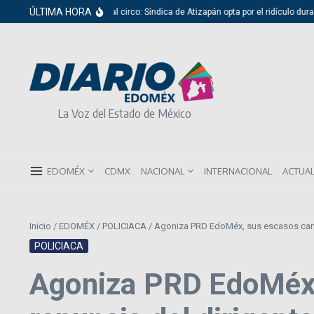
Saltar al contenido
ÚLTIMA HORA
Del cabildo al circo: Síndica de Atizapán opta por el ridículo durante
La Voz del Estado de México
EDOMÉX
CDMX
NACIONAL
INTERNACIONAL
ACTUA
Inicio
/
EDOMÉX
/
POLICIACA
/
Agoniza PRD EdoMéx, sus escasos candi
POLICIACA
Agoniza PRD EdoMéx,