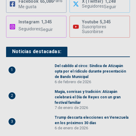
Fans
Facebook
65,086
X (Twitter)
1,248
Seguidores
Me gusta
Seguir
Instagram
1,345
Youtube
5,345
Suscriptores
Seguidores
Seguir
Suscribirse
Noticias destacadas:
Del cabildo al circo: Síndica de Atizapán
1
opta por el ridículo durante presentación
de Bando Municipal
6 de febrero de 2026
Magia, sonrisas y tradición: Atizapán
2
celebrará el Día de Reyes con un gran
festival familiar
7 de enero de 2026
Trump descarta elecciones en Venezuela
3
en los próximos 30 días
6 de enero de 2026