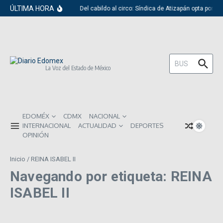
Saltar al contenido
ÚLTIMA HORA
Del cabildo al circo: Síndica de Atizapán opta por e
Buscar:
La Voz del Estado de México
EDOMÉX
CDMX
NACIONAL
INTERNACIONAL
ACTUALIDAD
DEPORTES
OPINIÓN
Inicio
/
REINA ISABEL II
Navegando por etiqueta: REINA
ISABEL II