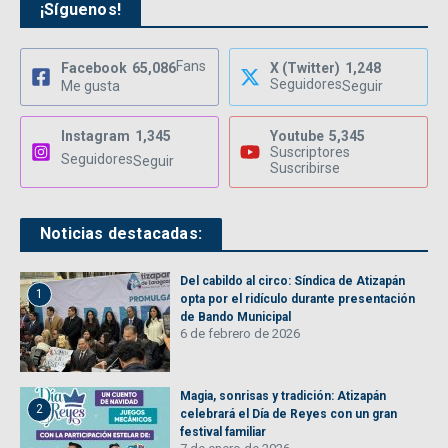
¡Síguenos!
Fans
Facebook
65,086
X (Twitter)
1,248
Seguidores
Me gusta
Seguir
Instagram
1,345
Youtube
5,345
Suscriptores
Seguidores
Seguir
Suscribirse
Noticias destacadas:
Del cabildo al circo: Síndica de Atizapán
1
opta por el ridículo durante presentación
de Bando Municipal
6 de febrero de 2026
Magia, sonrisas y tradición: Atizapán
2
celebrará el Día de Reyes con un gran
festival familiar