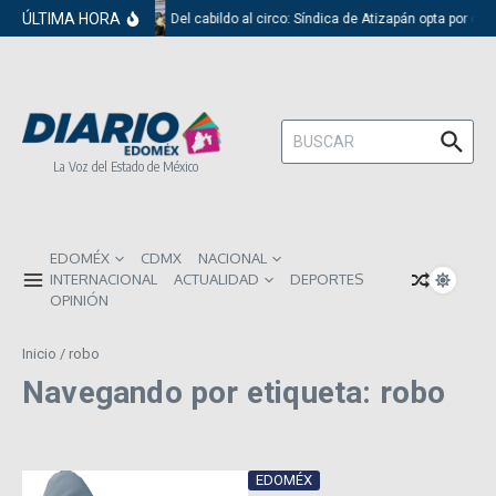
Saltar al contenido
ÚLTIMA HORA
Del cabildo al circo: Síndica de Atizapán opta por el 
Buscar:
La Voz del Estado de México
EDOMÉX
CDMX
NACIONAL
INTERNACIONAL
ACTUALIDAD
DEPORTES
OPINIÓN
Inicio
/
robo
Navegando por etiqueta: robo
EDOMÉX