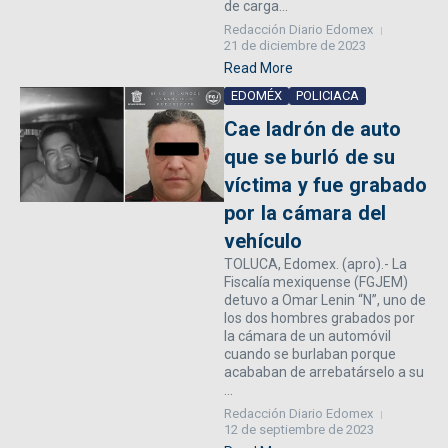
de carga...
Redacción Diario Edomex
21 de diciembre de 2023
Read More
EDOMÉX
POLICIACA
Cae ladrón de auto
que se burló de su
víctima y fue grabado
por la cámara del
vehículo
TOLUCA, Edomex. (apro).- La
Fiscalía mexiquense (FGJEM)
detuvo a Omar Lenin “N”, uno de
los dos hombres grabados por
la cámara de un automóvil
cuando se burlaban porque
acababan de arrebatárselo a su
...
Redacción Diario Edomex
12 de septiembre de 2023