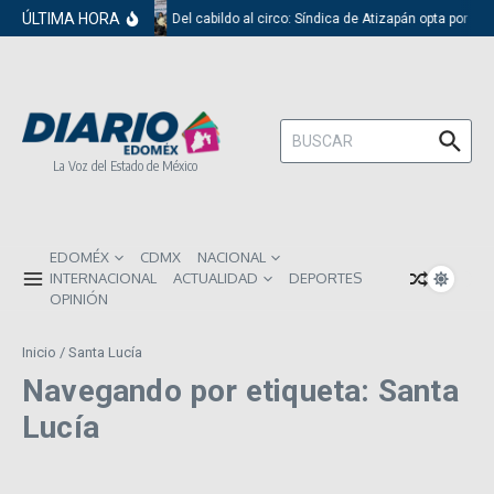
Saltar al contenido
ÚLTIMA HORA
Del cabildo al circo: Síndica de Atizapán opta por el
Buscar:
La Voz del Estado de México
EDOMÉX
CDMX
NACIONAL
INTERNACIONAL
ACTUALIDAD
DEPORTES
OPINIÓN
Inicio
/
Santa Lucía
Navegando por etiqueta: Santa
Lucía