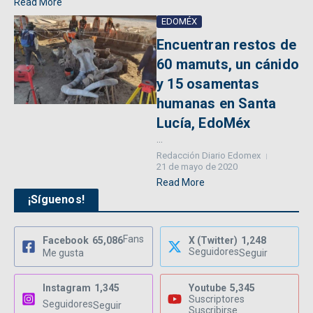
Read More
EDOMÉX
Encuentran restos de
60 mamuts, un cánido
y 15 osamentas
humanas en Santa
Lucía, EdoMéx
...
Redacción Diario Edomex
21 de mayo de 2020
Read More
¡Síguenos!
Fans
Facebook
65,086
X (Twitter)
1,248
Seguidores
Me gusta
Seguir
Instagram
1,345
Youtube
5,345
Suscriptores
Seguidores
Seguir
Suscribirse