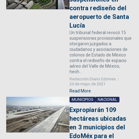
contra rediseño del
aeropuerto de Santa
Lucía
Un tribunal federal revocó 15
suspensiones provisionales que
otorgaron juzgados a
ciudadanos y asociaciones de
colonos de Estado de México
contra el rediseño de espacio
aéreo del Valle de México,
hech...
Redacción Diario Edomex
20 de mayo de 2021
Read More
MUNICIPIOS
NACIONAL
Expropiarán 109
hectáreas ubicadas
en 3 municipios del
EdoMéx para el