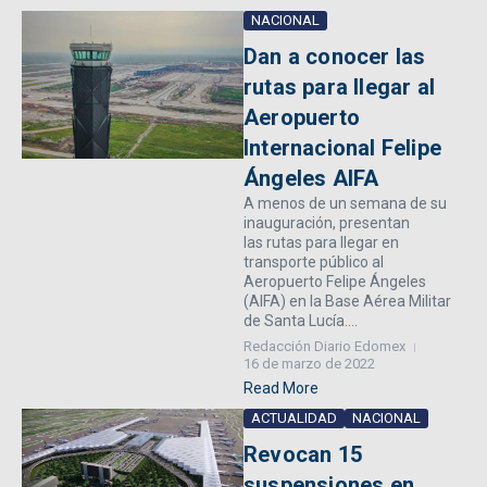
NACIONAL
Dan a conocer las
rutas para llegar al
Aeropuerto
Internacional Felipe
Ángeles AIFA
A menos de un semana de su
inauguración, presentan
las rutas para llegar en
transporte público al
Aeropuerto Felipe Ángeles
(AIFA) en la Base Aérea Militar
de Santa Lucía....
Redacción Diario Edomex
16 de marzo de 2022
Read More
ACTUALIDAD
NACIONAL
Revocan 15
suspensiones en