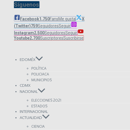
Síguenos
Facebook
1,750
Fans
Me gusta
X
(Twitter)
759
Seguidores
Seguir
Instagram
2,500
Seguidores
Seguir
Youtube
2,700
Suscriptores
Suscribirse
EDOMÉX
POLÍTICA
POLICIACA
MUNICIPIOS
CDMX
NACIONAL
ELECCIONES 2O21
ESTADOS
INTERNACIONAL
ACTUALIDAD
CIENCIA