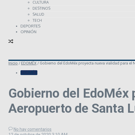
CULTURA
DESTINOS
SALUD
TECH
DEPORTES
OPINIÓN
Inicio
/
EDOMÉX
/
Gobierno del EdoMéx proyecta nueva vialidad para el 
EDOMÉX
Gobierno del EdoMéx p
Aeropuerto de Santa L
No hay comentarios
12 de octubre de 2020
3:10 AM