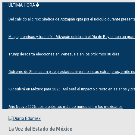
Saltar
ÚLTIMA HORA
al
contenido
Del cabildo al circo: Síndica de Atizapán opta por el ridículo durante prese
Magia, sonrisas y tradición: Atizapán celebrará el Día de Reyes con un gran f
Trump descarta elecciones en Venezuela en los próximos 30 días
Gobierno de Sheinbaum pide prestado a inversionistas extranjeros; emite 
ISR subirá en México para 2026: Así será el impacto directo en salarios y pr
Año Nuevo 2026: Los propósitos más comunes entre los mexicanos
La Voz del Estado de México