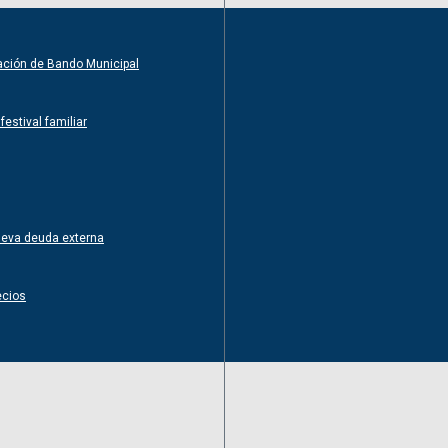
ntación de Bando Municipal
estival familiar
nueva deuda externa
ecios