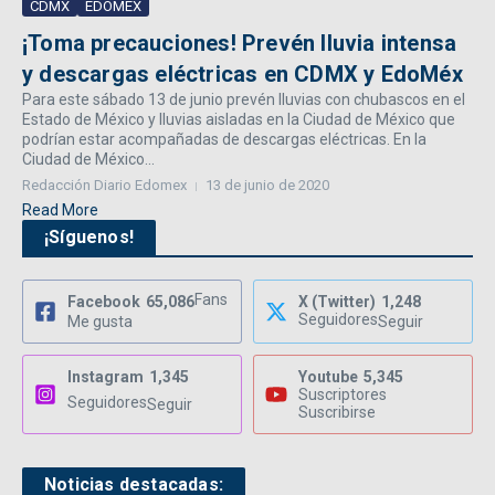
CDMX
EDOMÉX
¡Toma precauciones! Prevén lluvia intensa
y descargas eléctricas en CDMX y EdoMéx
Para este sábado 13 de junio prevén lluvias con chubascos en el
Estado de México y lluvias aisladas en la Ciudad de México que
podrían estar acompañadas de descargas eléctricas. En la
Ciudad de México...
Redacción Diario Edomex
13 de junio de 2020
Read More
¡Síguenos!
Fans
Facebook
65,086
X (Twitter)
1,248
Seguidores
Me gusta
Seguir
Instagram
1,345
Youtube
5,345
Suscriptores
Seguidores
Seguir
Suscribirse
Noticias destacadas: