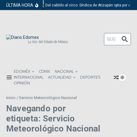
Saltar al contenido
ÚLTIMA HORA
Del cabildo al circo: Síndica de Atizapán opta por el r
Buscar:
La Voz del Estado de México
EDOMÉX
CDMX
NACIONAL
INTERNACIONAL
ACTUALIDAD
DEPORTES
OPINIÓN
Inicio
/
Servicio Meteorológico Nacional
Navegando por
etiqueta: Servicio
Meteorológico Nacional