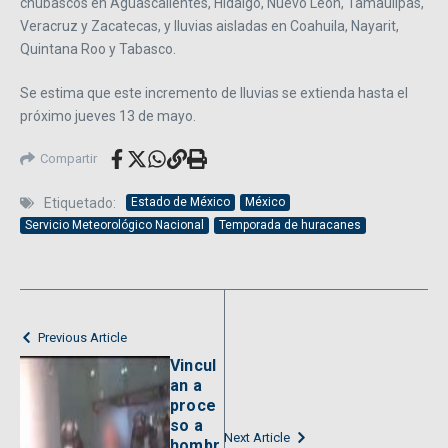
chubascos en Aguascalientes, Hidalgo, Nuevo León, Tamaulipas,
Veracruz y Zacatecas, y lluvias aisladas en Coahuila, Nayarit,
Quintana Roo y Tabasco.
Se estima que este incremento de lluvias se extienda hasta el
próximo jueves 13 de mayo.
Compartir
Etiquetado:
Estado de México
México
Servicio Meteorológico Nacional
Temporada de huracanes
Previous Article
Vincul
an a
proce
so a
Next Article
hombr