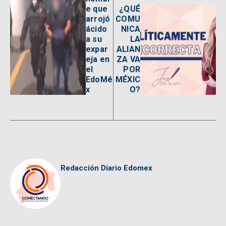
e que
¿QUÉ
arrojó
COMU
ácido
NICA
a su
LA
expar
ALIAN
eja en
ZA VA
el
POR
EdoMé
MÉXIC
x
O?
Redacción Diario Edomex