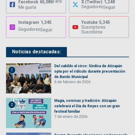
Fans
Facebook
65,086
X (Twitter)
1,248
Seguidores
Me gusta
Seguir
Instagram
1,345
Youtube
5,345
Suscriptores
Seguidores
Seguir
Suscribirse
Noticias destacadas:
Del cabildo al circo: Síndica de Atizapán
1
opta por el ridículo durante presentación
de Bando Municipal
6 de febrero de 2026
Magia, sonrisas y tradición: Atizapán
2
celebrará el Día de Reyes con un gran
festival familiar
7 de enero de 2026