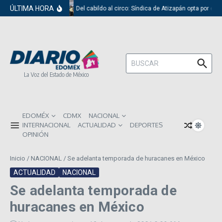
Saltar al contenido
ÚLTIMA HORA
Del cabildo al circo: Síndica de Atizapán opta por el 
Buscar:
La Voz del Estado de México
EDOMÉX
CDMX
NACIONAL
INTERNACIONAL
ACTUALIDAD
DEPORTES
OPINIÓN
Inicio
/
NACIONAL
/
Se adelanta temporada de huracanes en México
ACTUALIDAD
NACIONAL
Se adelanta temporada de
huracanes en México