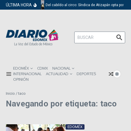
Saltar al contenido
ÚLTIMA HORA
Del cabildo al circo: Síndica de Atizapán opta por el
Buscar:
La Voz del Estado de México
EDOMÉX
CDMX
NACIONAL
INTERNACIONAL
ACTUALIDAD
DEPORTES
OPINIÓN
Inicio
/
taco
Navegando por etiqueta: taco
EDOMÉX