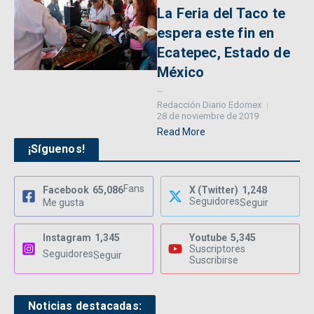
La Feria del Taco te
espera este fin en
Ecatepec, Estado de
México
...
Redacción Diario Edomex
28 de noviembre de 2019
Read More
¡Síguenos!
Fans
Facebook
65,086
X (Twitter)
1,248
Seguidores
Me gusta
Seguir
Instagram
1,345
Youtube
5,345
Suscriptores
Seguidores
Seguir
Suscribirse
Noticias destacadas: