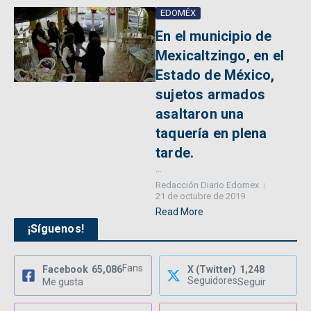
EDOMÉX
En el municipio de
Mexicaltzingo, en el
Estado de México,
sujetos armados
asaltaron una
taquería en plena
tarde.
...
Redacción Diario Edomex
21 de octubre de 2019
Read More
¡Síguenos!
Fans
Facebook
65,086
X (Twitter)
1,248
Seguidores
Me gusta
Seguir