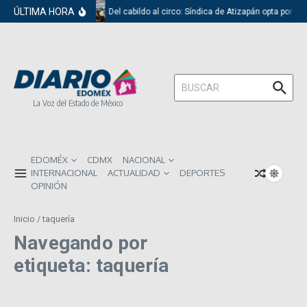
Saltar al contenido
ÚLTIMA HORA
Del cabildo al circo: Síndica de Atizapán opta por el
Buscar:
La Voz del Estado de México
EDOMÉX
CDMX
NACIONAL
INTERNACIONAL
ACTUALIDAD
DEPORTES
OPINIÓN
Inicio
/
taquería
Navegando por
etiqueta: taquería