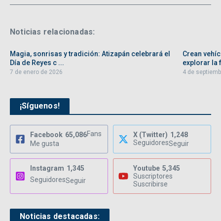
Noticias relacionadas:
Magia, sonrisas y tradición: Atizapán celebrará el
Crean vehíc
Día de Reyes c ...
explorar la f
7 de enero de 2026
4 de septiemb
¡Síguenos!
Fans
Facebook
65,086
X (Twitter)
1,248
Seguidores
Me gusta
Seguir
Instagram
1,345
Youtube
5,345
Suscriptores
Seguidores
Seguir
Suscribirse
Noticias destacadas: