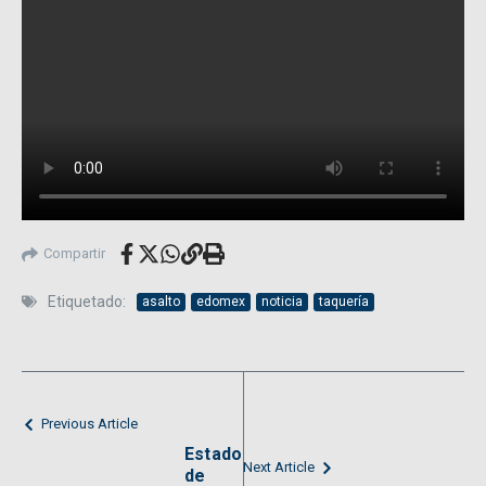
Compartir
Etiquetado:
asalto
edomex
noticia
taquería
Previous Article
Estado
Next Article
de