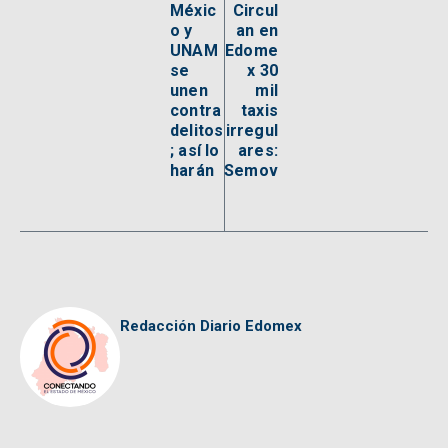
Méxic
Circul
o y
an en
UNAM
Edome
se
x 30
unen
mil
contra
taxis
delitos
irregul
; así lo
ares:
harán
Semov
Redacción Diario Edomex