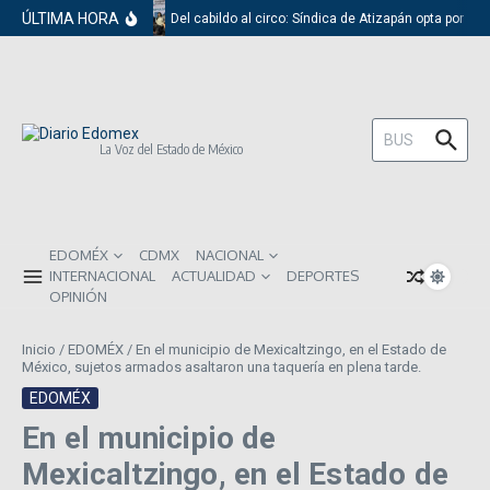
Saltar al contenido
ÚLTIMA HORA
Del cabildo al circo: Síndica de Atizapán opta por el
Buscar:
La Voz del Estado de México
EDOMÉX
CDMX
NACIONAL
INTERNACIONAL
ACTUALIDAD
DEPORTES
OPINIÓN
Inicio
/
EDOMÉX
/
En el municipio de Mexicaltzingo, en el Estado de
México, sujetos armados asaltaron una taquería en plena tarde.
EDOMÉX
En el municipio de
Mexicaltzingo, en el Estado de