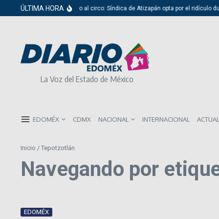
Saltar al contenido
ÚLTIMA HORA
Del cabildo al circo: Síndica de Atizapán opta por el ridículo d
La Voz del Estado de México
EDOMÉX
CDMX
NACIONAL
INTERNACIONAL
ACTUA
Inicio
/
Tepotzotlán
Navegando por etique
EDOMÉX