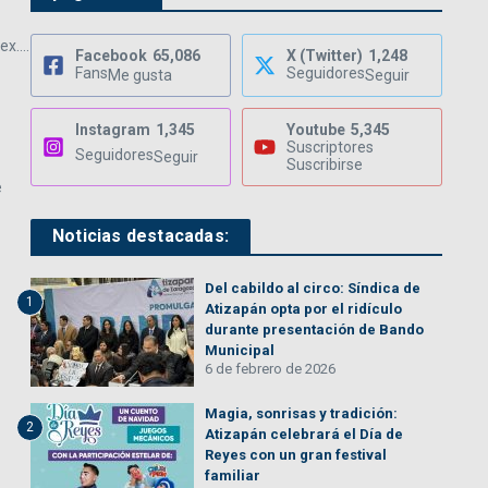
x....
Facebook
65,086
X (Twitter)
1,248
Fans
Seguidores
Me gusta
Seguir
Instagram
1,345
Youtube
5,345
Suscriptores
Seguidores
Seguir
Suscribirse
e
Noticias destacadas:
Del cabildo al circo: Síndica de
1
Atizapán opta por el ridículo
durante presentación de Bando
Municipal
6 de febrero de 2026
Magia, sonrisas y tradición:
2
Atizapán celebrará el Día de
Reyes con un gran festival
familiar