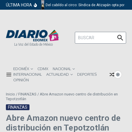
Saltar al contenido
ÚLTIMA HORA
Del cabildo al circo: Síndica de Atizapán opta por el 
Buscar:
La Voz del Estado de México
EDOMÉX
CDMX
NACIONAL
INTERNACIONAL
ACTUALIDAD
DEPORTES
OPINIÓN
Inicio
/
FINANZAS
/
Abre Amazon nuevo centro de distribución en
Tepotzotlán
FINANZAS
Abre Amazon nuevo centro de
distribución en Tepotzotlán