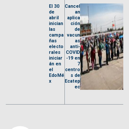
El 30
Cancel
de
an
abril
aplica
inician
ción
las
de
campa
vacun
ñas
as
electo
anti-
rales
COVID
iniciar
-19 en
án en
7
el
centro
EdoMé
s de
x
Ecatep
ec