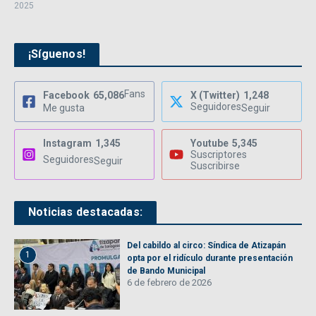
2025
¡Síguenos!
Fans
Facebook
65,086
X (Twitter)
1,248
Seguidores
Me gusta
Seguir
Instagram
1,345
Youtube
5,345
Suscriptores
Seguidores
Seguir
Suscribirse
Noticias destacadas:
Del cabildo al circo: Síndica de Atizapán
1
opta por el ridículo durante presentación
de Bando Municipal
6 de febrero de 2026