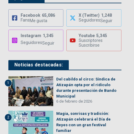
Facebook
65,086
X (Twitter)
1,248
Fans
Seguidores
Me gusta
Seguir
Instagram
1,345
Youtube
5,345
Suscriptores
Seguidores
Seguir
Suscribirse
Noticias destacadas:
Del cabildo al circo: Síndica de
1
Atizapán opta por el ridículo
durante presentación de Bando
Municipal
6 de febrero de 2026
Magia, sonrisas y tradición:
2
Atizapán celebrará el Día de
Reyes con un gran festival
familiar