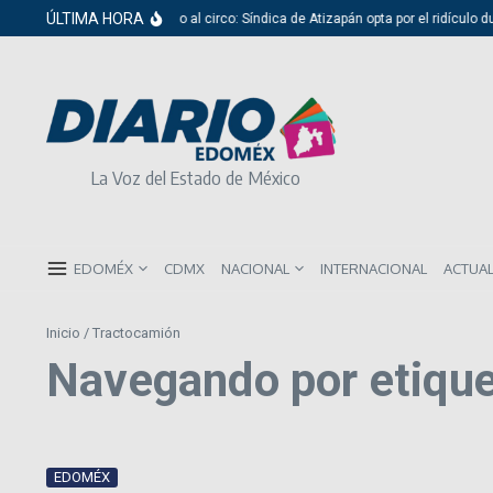
Saltar al contenido
ÚLTIMA HORA
Del cabildo al circo: Síndica de Atizapán opta por el ridículo d
La Voz del Estado de México
EDOMÉX
CDMX
NACIONAL
INTERNACIONAL
ACTUA
Inicio
/
Tractocamión
Navegando por etiqu
EDOMÉX