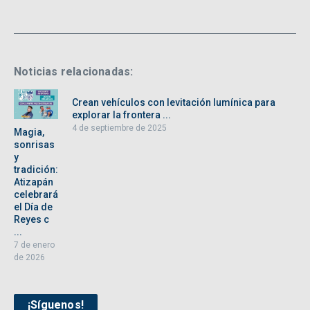
Noticias relacionadas:
Crean vehículos con levitación lumínica para
explorar la frontera ...
4 de septiembre de 2025
Magia,
sonrisas
y
tradición:
Atizapán
celebrará
el Día de
Reyes c
...
7 de enero
de 2026
¡Síguenos!