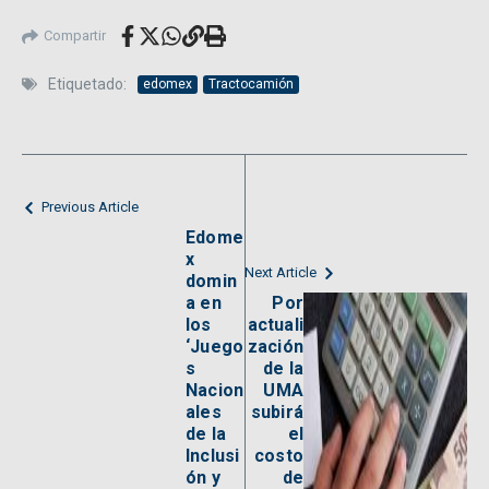
Compartir
Etiquetado:
edomex
Tractocamión
Previous Article
Edome
x
Next Article
domin
a en
Por
los
actuali
‘Juego
zación
s
de la
Nacion
UMA
ales
subirá
de la
el
Inclusi
costo
ón y
de