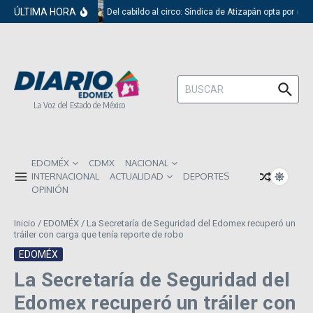
Saltar al contenido
ÚLTIMA HORA
Del cabildo al circo: Síndica de Atizapán opta por el 
Buscar:
La Voz del Estado de México
EDOMÉX
CDMX
NACIONAL
INTERNACIONAL
ACTUALIDAD
DEPORTES
OPINIÓN
Inicio
/
EDOMÉX
/
La Secretaría de Seguridad del Edomex recuperó un
tráiler con carga que tenía reporte de robo
EDOMÉX
La Secretaría de Seguridad del
Edomex recuperó un tráiler con