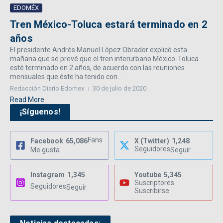
EDOMÉX
Tren México-Toluca estará terminado en 2
años
El presidente Andrés Manuel López Obrador explicó esta
mañana que se prevé que el tren interurbano México-Toluca
esté terminado en 2 años, de acuerdo con las reuniones
mensuales que éste ha tenido con...
Redacción Diario Edomex
30 de julio de 2020
Read More
¡Síguenos!
Fans
Facebook
65,086
X (Twitter)
1,248
Seguidores
Me gusta
Seguir
Instagram
1,345
Youtube
5,345
Suscriptores
Seguidores
Seguir
Suscribirse