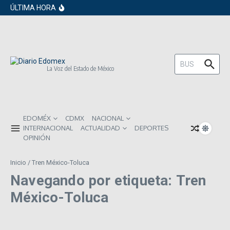
en los próximos 30 días
Saltar al contenido
ÚLTIMA HORA
Gobierno de Sheinbaum pide prestado a
inversionistas extranjeros; emite nueva
deuda externa
ISR subirá en México para 2026: Así será
el impacto directo en salarios y precios
Año Nuevo 2026: Los propósitos más
comunes entre los mexicanos
Buscar:
La Voz del Estado de México
EDOMÉX
CDMX
NACIONAL
INTERNACIONAL
ACTUALIDAD
DEPORTES
OPINIÓN
Inicio
/
Tren México-Toluca
Navegando por etiqueta: Tren
México-Toluca